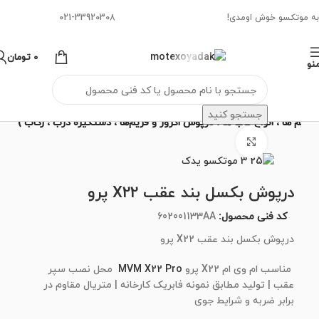
به موتکسو خوش اومدی!
021-33920308
0
تومان
نو
جستجو کنید
 ، تریم ها ، انواع قاب ها ، درپوش اگزوز و فریم‌ها ، دستگیره درب ، رکاب )
برای بزرگنمایی کلیک کنید
درپوش بکسل بند عقب X22 پرو
کد فنی محصول:
602001133AA
درپوش بکسل بند عقب X22 پرو
مناسب ام وی ام X22 پرو
MVM X22 Pro
محل نصب سپر
عقب | تولید مطابق نمونه فابریک کارخانه | متریال مقاوم در
برابر ضربه و شرایط جوی