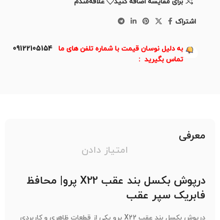
برای مقایسه اضافه کنید
علاقه‌مندم
اشتراک
به دلیل نوسان قیمت با شماره تلفن های ما
09122105154
تماس بگیرید :
معرفی
امتیاز دادن
درپوش بکسل بند عقب X22 پرو| محافظ
فابریک سپر عقب
درپوش بکسل بند عقب X22 پرو یکی از قطعات ظاهری و کاربردی