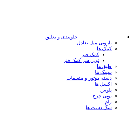
جلوبندی و تعلیق
بازویی میل تعادل
کمک ها
کمک فنر
توپی سر کمک فنر
طبق ها
سیبک ها
دسته موتور و متعلقات
اکسل ها
پلوس
توپی چرخ
رام
سگ دست ها