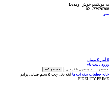
به موتکسو خوش اومدی!
021-33920308
منو
0
آیتم
0
تومان
ورود / ثبت نام
جستجو کنید
خانه
قطعات بدنه
آینه‌ها
آینه بغل چپ ۵ سیم فیدلی پرایم _
FIDELITY PRIME