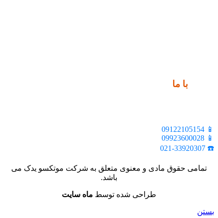
ارتباط
با ما
📍 تهران، خیابان ملت، بالاتر از اکباتان، بن بست هنر، ساختمان
بیستون، پلاک 2، واحد 10
📱 09122105154
📱 09923600028
☎️ 021-33920307
تمامی حقوق مادی و معنوی متعلق به شرکت موتکسو یدک می
باشد.
طراحی شده توسط
ماه سایت
بستن