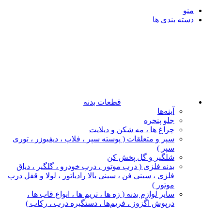
منو
دسته بندی ها
قطعات بدنه
آینه‌ها
جلو پنجره
چراغ‌ ها ، مه‌ شکن و دیلایت
سپر و متعلقات ( پوسته سپر ، فلاپ ، دیفیوزر ، توری
سپر )
شلگیر و گل‌ پخش‌ کن
بدنه فلزی ( درب موتور ، درب خودرو ، گلگیر ، دیاق
فلزی ، سینی فن ، سینی بالا رادیاتور ، لولا و قفل درب
موتور )
سایر لوازم بدنه ( زه ها ، تریم ها ، انواع قاب ها ،
درپوش اگزوز ، فریم‌ها ، دستگیره درب ، رکاب )