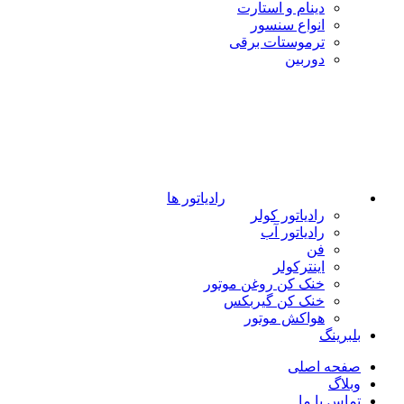
دینام و استارت
انواع سنسور
ترموستات برقی
دوربین
رادیاتور ها
رادیاتور کولر
رادیاتور آب
فن
اینترکولر
خنک کن روغن موتور
خنک کن گیربکس
هواکش موتور
بلبرینگ
صفحه اصلی
وبلاگ
تماس با ما