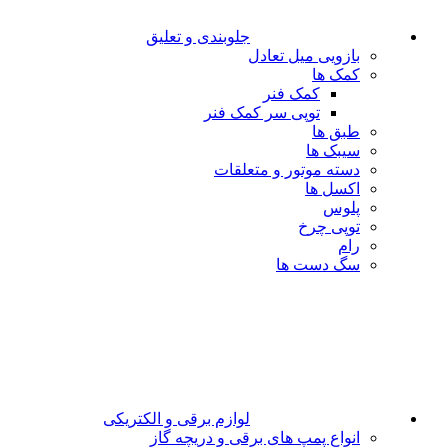
جلوبندی و تعلیق
بازویی میل تعادل
کمک ها
کمک فنر
توپی سر کمک فنر
طبق ها
سیبک ها
دسته موتور و متعلقات
اکسل ها
پلوس
توپی چرخ
رام
سگ دست ها
لوازم برقی و الکتریکی
انواع پمپ های برقی و دریچه گاز