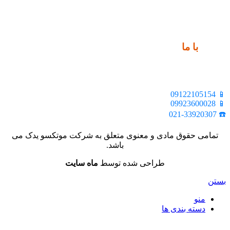
ارتباط
با ما
📍 تهران، خیابان ملت، بالاتر از اکباتان، بن بست هنر، ساختمان
بیستون، پلاک 2، واحد 10
📱 09122105154
📱 09923600028
☎️ 021-33920307
تمامی حقوق مادی و معنوی متعلق به شرکت موتکسو یدک می
باشد.
طراحی شده توسط
ماه سایت
بستن
منو
دسته بندی ها