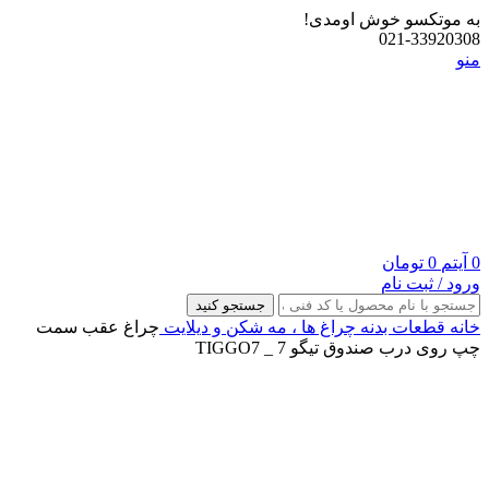
به موتکسو خوش اومدی!
021-33920308
منو
0
آیتم
0
تومان
ورود / ثبت نام
جستجو کنید
خانه
قطعات بدنه
چراغ‌ ها ، مه‌ شکن و دیلایت
چراغ عقب سمت
چپ روی درب صندوق تیگو 7 _ TIGGO7