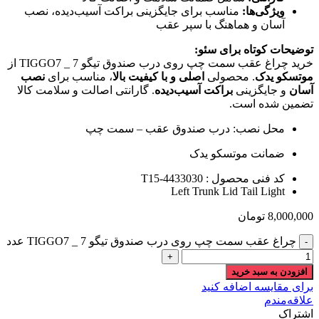
ویژگی‌ها:
مناسب برای جایگزینی براکت آسیب‌دیده، نصب
آسان و هماهنگ با سپر عقب
توضیحات کوتاه برای سئو:
خرید چراغ عقب سمت چپ روی درب صندوق تیگو 7 _ TIGGO7 از
موتسکو یدک
. محصولی
اصلی و با کیفیت بالا
، مناسب برای
نصب
آسان
و جایگزینی
براکت آسیب‌دیده
. گارانتی اصالت و سلامت کالا
تضمین شده است.
محل نصب: درب صندوق عقب – سمت چپ
ضمانت موتسکو یدک
کد فنی محصول : T15-4433030
Left Trunk Lid Tail Light
8,000,000
تومان
چراغ عقب سمت چپ روی درب صندوق تیگو 7 _ TIGGO7 عدد
افزودن به سبد خرید
برای مقایسه اضافه کنید
علاقه‌مندم
اشتراک