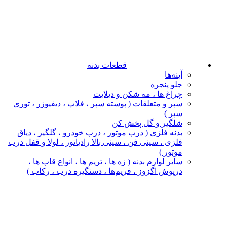
قطعات بدنه
آینه‌ها
جلو پنجره
چراغ‌ ها ، مه‌ شکن و دیلایت
سپر و متعلقات ( پوسته سپر ، فلاپ ، دیفیوزر ، توری
سپر )
شلگیر و گل‌ پخش‌ کن
بدنه فلزی ( درب موتور ، درب خودرو ، گلگیر ، دیاق
فلزی ، سینی فن ، سینی بالا رادیاتور ، لولا و قفل درب
موتور )
سایر لوازم بدنه ( زه ها ، تریم ها ، انواع قاب ها ،
درپوش اگزوز ، فریم‌ها ، دستگیره درب ، رکاب )