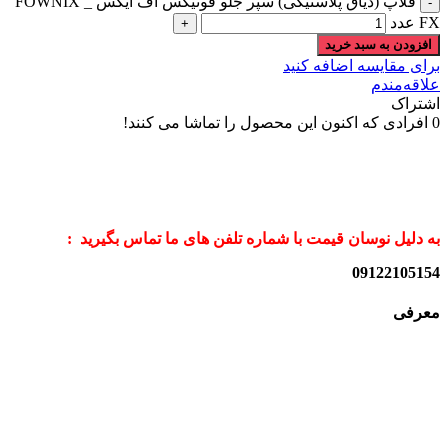
فلاپ (دیاق پلاستیکی) سپر جلو فونیکس اف ایکس _ FOWNIX
FX عدد
افزودن به سبد خرید
برای مقایسه اضافه کنید
علاقه‌مندم
اشتراک
0
افرادی که اکنون این محصول را تماشا می کنند!
به دلیل نوسان قیمت با شماره تلفن های ما تماس بگیرید :
09122105154
معرفی