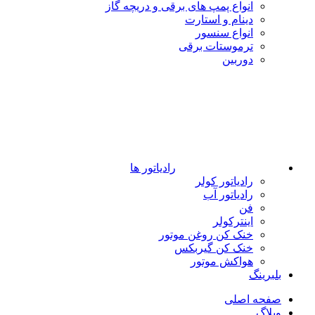
انواع پمپ های برقی و دریچه گاز
دینام و استارت
انواع سنسور
ترموستات برقی
دوربین
رادیاتور ها
رادیاتور کولر
رادیاتور آب
فن
اینترکولر
خنک کن روغن موتور
خنک کن گیربکس
هواکش موتور
بلبرینگ
صفحه اصلی
وبلاگ