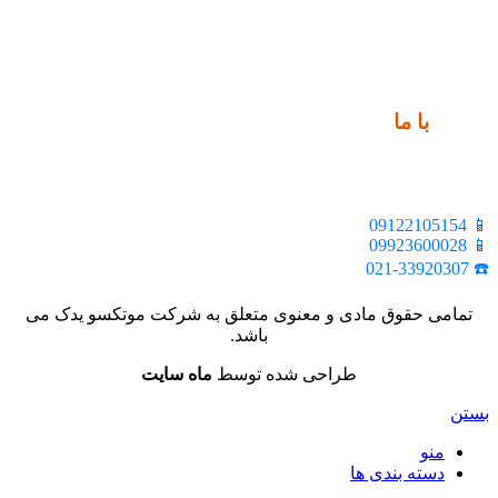
ارتباط
با ما
📍 تهران، خیابان ملت، بالاتر از اکباتان، بن بست هنر، ساختمان
بیستون، پلاک 2، واحد 10
📱 09122105154
📱 09923600028
☎️ 021-33920307
تمامی حقوق مادی و معنوی متعلق به شرکت موتکسو یدک می
باشد.
طراحی شده توسط
ماه سایت
بستن
منو
دسته بندی ها