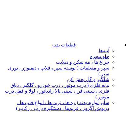
قطعات بدنه
آینه‌ها
جلو پنجره
چراغ‌ ها ، مه‌ شکن و دیلایت
سپر و متعلقات ( پوسته سپر ، فلاپ ، دیفیوزر ، توری
سپر )
شلگیر و گل‌ پخش‌ کن
بدنه فلزی ( درب موتور ، درب خودرو ، گلگیر ، دیاق
فلزی ، سینی فن ، سینی بالا رادیاتور ، لولا و قفل درب
موتور )
سایر لوازم بدنه ( زه ها ، تریم ها ، انواع قاب ها ،
درپوش اگزوز ، فریم‌ها ، دستگیره درب ، رکاب )