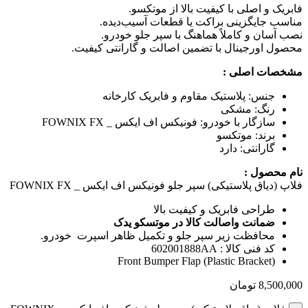
فابریک و اصلی با کیفیت بالا از موتکسو.
مناسب جایگزینی براکت یا قطعات آسیب‌دیده.
نصب آسان و کاملاً هماهنگ با سپر جلو خودرو.
محصول اورجینال با تضمین اصالت و گارانتی کیفیت.
مشخصات اصلی :
جنس: پلاستیک مقاوم و فابریک کارخانه
رنگ: مشکی
سازگار با خودرو: فونیکس اف ایکس _ FOWNIX FX
برند: موتکسو
گارانتی: دارد
نام محصول :
فلاپ (دیاق پلاستیکی) سپر جلو فونیکس اف ایکس _ FOWNIX FX
طراحی فابریک و کیفیت بالا
ضمانت واصالت کالا در موتسکو یدک
محافظت زیر سپر جلو و تکمیل ظاهر اسپرت خودرو.
کد فنی کالا : 602001888AA
Front Bumper Flap (Plastic Bracket)
8,500,000
تومان