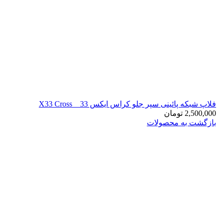
فلاپ شبکه پائینی سپر جلو کراس ایکس 33 _ X33 Cross
2,500,000
تومان
بازگشت به محصولات