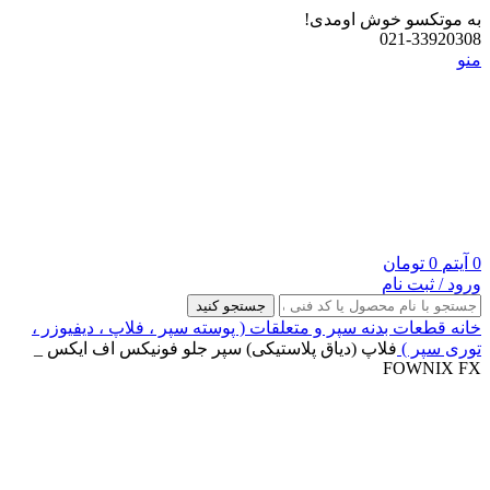
به موتکسو خوش اومدی!
021-33920308
منو
0
آیتم
0
تومان
ورود / ثبت نام
جستجو کنید
خانه
قطعات بدنه
سپر و متعلقات ( پوسته سپر ، فلاپ ، دیفیوزر ،
توری سپر )
فلاپ (دیاق پلاستیکی) سپر جلو فونیکس اف ایکس _
FOWNIX FX