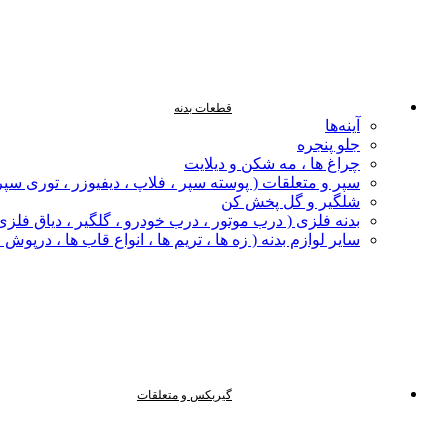
قطعات بدنه
آینه‌ها
جلو پنجره
چراغ‌ ها ، مه‌ شکن و دیلایت
سپر و متعلقات ( پوسته سپر ، فلاپ ، دیفیوزر ، توری سپر
شلگیر و گل‌ پخش‌ کن
بدنه فلزی ( درب موتور ، درب خودرو ، گلگیر ، دیاق فلزی ،
سایر لوازم بدنه ( زه ها ، تریم ها ، انواع قاب ها ، درپوش
گیربکس و متعلقات