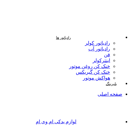
رادیاتور ها
رادیاتور کولر
رادیاتور آب
فن
اینترکولر
خنک کن روغن موتور
خنک کن گیربکس
هواکش موتور
بلبرینگ
صفحه اصلی
لوازم یدکی ام وی ام