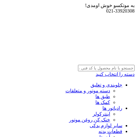
به موتکسو خوش اومدی!
021-33920308
دسته را انتخاب کنید
جلوبندی و تعلیق
دسته موتور و متعلقات
طبق ها
کمک ها
رادیاتور ها
اینترکولر
خنک کن روغن موتور
سایر لوازم یدکی
قطعات بدنه