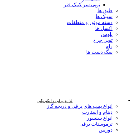
توپی سر کمک فنر
طبق ها
سیبک ها
دسته موتور و متعلقات
اکسل ها
پلوس
توپی چرخ
رام
سگ دست ها
لوازم برقی و الکتریکی
انواع پمپ های برقی و دریچه گاز
دینام و استارت
انواع سنسور
ترموستات برقی
دوربین