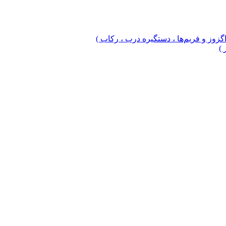
 اگزوز و فریم‌ها ، دستگیره درب ، رکاب )
 )