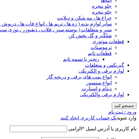
آینه‌ها
جلو پنجره
جلو پنجره
چراغ‌ ها ، مه‌ شکن و دیلایت
سایر لوازم بدنه ( زه ها ، تریم ها ، انواع قاب ها ، درپوش
سپر و متعلقات ( پوسته سپر ، فلاپ ، دیفیوزر ، توری سپر
شلگیر و گل‌ پخش‌ کن
قطعات موتوری
ترموستات
قطعات تایم
زنجیر یا تسمه تایم
گیربکس و متعلقات
لوازم برقی و الکتریکی
انواع پمپ های برقی و دریچه گاز
انواع سنسور
دینام و استارت
لوازم برقی والکتریکی
جستجو کنید
ورود / ثبت نام
وارد شوید
یک حساب کاربری ایجاد کنید
نام کاربری یا آدرس ایمیل
*
الزامی