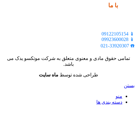
ارتباط
با ما
📍 تهران، خیابان ملت، بالاتر از اکباتان، بن بست هنر، ساختمان
بیستون، پلاک 2، واحد 10
📱 09122105154
📱 09923600028
☎️ 021-33920307
تمامی حقوق مادی و معنوی متعلق به شرکت موتکسو یدک می
باشد.
طراحی شده توسط
ماه سایت
بستن
منو
دسته بندی ها