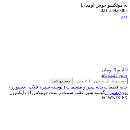
به موتکسو خوش اومدی!
021-33920308
منو
0
آیتم
0
تومان
ورود / ثبت نام
جستجو کنید
خانه
قطعات بدنه
سپر و متعلقات ( پوسته سپر ، فلاپ ، دیفیوزر ،
توری سپر )
گوشه سپر عقب سمت راست فونیکس اف ایکس _
FOWNIX FX