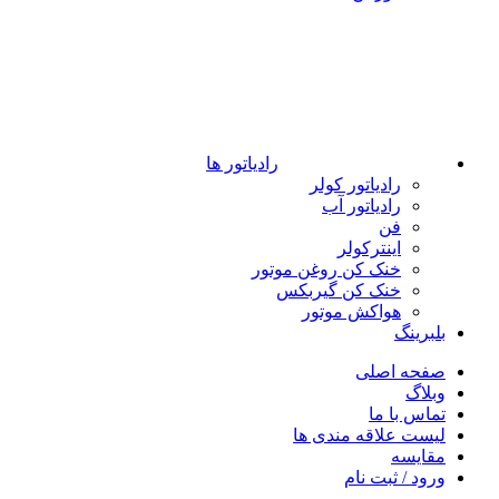
رادیاتور ها
رادیاتور کولر
رادیاتور آب
فن
اینترکولر
خنک کن روغن موتور
خنک کن گیربکس
هواکش موتور
بلبرینگ
صفحه اصلی
وبلاگ
تماس با ما
لیست علاقه مندی ها
مقایسه
ورود / ثبت نام