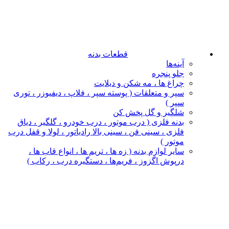
قطعات بدنه
آینه‌ها
جلو پنجره
چراغ‌ ها ، مه‌ شکن و دیلایت
سپر و متعلقات ( پوسته سپر ، فلاپ ، دیفیوزر ، توری
سپر )
شلگیر و گل‌ پخش‌ کن
بدنه فلزی ( درب موتور ، درب خودرو ، گلگیر ، دیاق
فلزی ، سینی فن ، سینی بالا رادیاتور ، لولا و قفل درب
موتور )
سایر لوازم بدنه ( زه ها ، تریم ها ، انواع قاب ها ،
درپوش اگزوز ، فریم‌ها ، دستگیره درب ، رکاب )