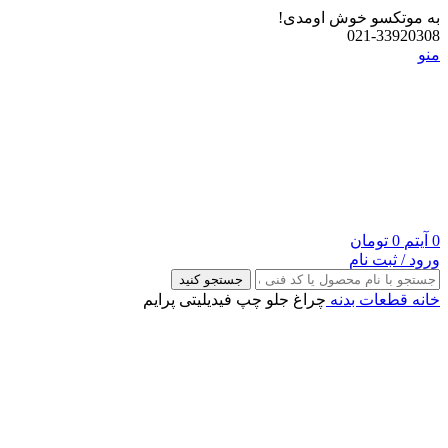
به موتکسو خوش اومدی!
021-33920308
منو
0
آیتم
0
تومان
ورود / ثبت نام
جستجو کنید
خانه
قطعات بدنه
چراغ جلو چپ فیدیلیتی پرایم