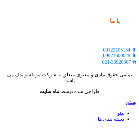
ارتباط
با ما
📍 تهران، خیابان ملت، بالاتر از اکباتان، بن بست هنر، ساختمان
بیستون، پلاک 2، واحد 10
📱 09122105154
📱 09923600028
☎️ 021-33920307
تمامی حقوق مادی و معنوی متعلق به شرکت موتکسو یدک می
باشد.
طراحی شده توسط
ماه سایت
بستن
منو
دسته بندی ها