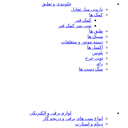
جلوبندی و تعلیق
بازویی میل تعادل
کمک ها
کمک فنر
توپی سر کمک فنر
طبق ها
سیبک ها
دسته موتور و متعلقات
اکسل ها
پلوس
توپی چرخ
رام
سگ دست ها
لوازم برقی و الکتریکی
انواع پمپ های برقی و دریچه گاز
دینام و استارت