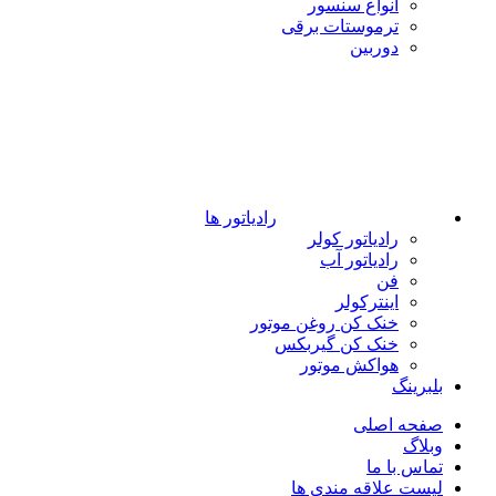
انواع سنسور
ترموستات برقی
دوربین
رادیاتور ها
رادیاتور کولر
رادیاتور آب
فن
اینترکولر
خنک کن روغن موتور
خنک کن گیربکس
هواکش موتور
بلبرینگ
صفحه اصلی
وبلاگ
تماس با ما
لیست علاقه مندی ها