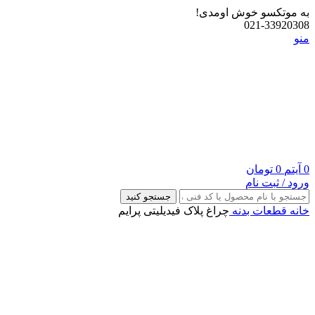
به موتکسو خوش اومدی!
021-33920308
منو
0
آیتم
0
تومان
ورود / ثبت نام
جستجو کنید
خانه
قطعات بدنه
چراغ پلاک فیدیلیتی پرایم