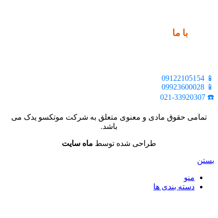
ارتباط
با ما
📍 تهران، خیابان ملت، بالاتر از اکباتان، بن بست هنر، ساختمان
بیستون، پلاک 2، واحد 10
📱 09122105154
📱 09923600028
☎️ 021-33920307
تمامی حقوق مادی و معنوی متعلق به شرکت موتکسو یدک می
باشد.
طراحی شده توسط
ماه سایت
بستن
منو
دسته بندی ها