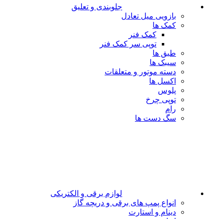
جلوبندی و تعلیق
بازویی میل تعادل
کمک ها
کمک فنر
توپی سر کمک فنر
طبق ها
سیبک ها
دسته موتور و متعلقات
اکسل ها
پلوس
توپی چرخ
رام
سگ دست ها
لوازم برقی و الکتریکی
انواع پمپ های برقی و دریچه گاز
دینام و استارت