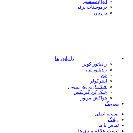
انواع سنسور
ترموستات برقی
دوربین
رادیاتور ها
رادیاتور کولر
رادیاتور آب
فن
اینترکولر
خنک کن روغن موتور
خنک کن گیربکس
هواکش موتور
بلبرینگ
صفحه اصلی
وبلاگ
تماس با ما
لیست علاقه مندی ها