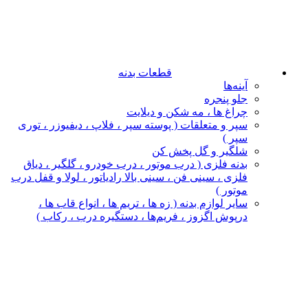
قطعات بدنه
آینه‌ها
جلو پنجره
چراغ‌ ها ، مه‌ شکن و دیلایت
سپر و متعلقات ( پوسته سپر ، فلاپ ، دیفیوزر ، توری
سپر )
شلگیر و گل‌ پخش‌ کن
بدنه فلزی ( درب موتور ، درب خودرو ، گلگیر ، دیاق
فلزی ، سینی فن ، سینی بالا رادیاتور ، لولا و قفل درب
موتور )
سایر لوازم بدنه ( زه ها ، تریم ها ، انواع قاب ها ،
درپوش اگزوز ، فریم‌ها ، دستگیره درب ، رکاب )