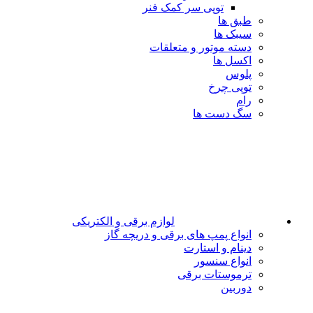
توپی سر کمک فنر
طبق ها
سیبک ها
دسته موتور و متعلقات
اکسل ها
پلوس
توپی چرخ
رام
سگ دست ها
لوازم برقی و الکتریکی
انواع پمپ های برقی و دریچه گاز
دینام و استارت
انواع سنسور
ترموستات برقی
دوربین