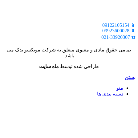
📍 تهران، خیابان ملت، بالاتر از اکباتان، بن بست هنر، ساختمان
بیستون، پلاک 2، واحد 10
📱 09122105154
📱 09923600028
☎️ 021-33920307
تمامی حقوق مادی و معنوی متعلق به شرکت موتکسو یدک می
باشد.
طراحی شده توسط
ماه سایت
بستن
منو
دسته بندی ها