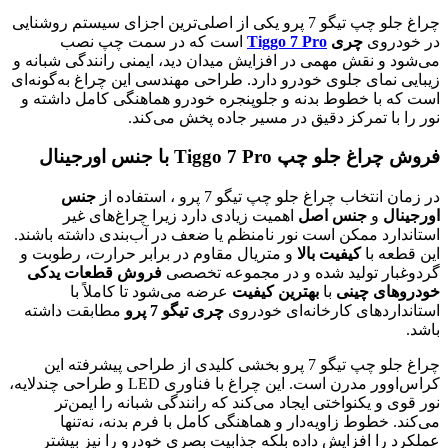
چراغ جلو چپ تیگو 7 پرو یکی از اصلی‌ترین اجزای سیستم روشنایی
در خودروی
چری
Tiggo 7 Pro
است که در سمت چپ نصب
می‌شود و نقش مهمی در افزایش میدان دید، ایمنی رانندگی شبانه و
زیبایی نمای جلوی خودرو دارد. طراحی مهندسی این چراغ به‌گونه‌ای
است که با خطوط بدنه و جلوپنجره خودرو هماهنگی کامل داشته و
نور را با تمرکز دقیق در مسیر جاده پخش می‌کند.
فروش چراغ جلو چپ Tiggo 7 Pro با جنس اورجینال
در زمان انتخاب چراغ جلو چپ تیگو 7 پرو ، استفاده از
جنس
اورجینال
و
جنس اصل
اهمیت زیادی دارد زیرا چراغ‌های غیر
استاندارد ممکن است نور نامنظم یا ضعف در آب‌بندی داشته باشند.
این قطعه با
کیفیت بالا
و متریال مقاوم در برابر حرارت، رطوبت و
گردوغبار تولید شده و در مجموعه تخصصی
فروش قطعات یدکی
خودروهای چینی
با
بهترین کیفیت
عرضه می‌شود تا کاملاً با
استانداردهای کارخانه‌ای خودروی
چری تیگو 7 پرو
مطابقت داشته
باشد.
چراغ جلو چپ تیگو 7 پرو بخشی کلیدی از طراحی پیشرفته این
کراس‌اوور مدرن است. این چراغ با فناوری LED و طراحی چندلایه،
نور قوی و یکنواختی ایجاد می‌کند که رانندگی شبانه را ایمن‌تر
می‌کند. خطوط زاویه‌دار و هماهنگی کامل با فرم بدنه، نه‌تنها
عملکرد را افزایش داده بلکه جذابیت بصری خودرو را نیز بیشتر