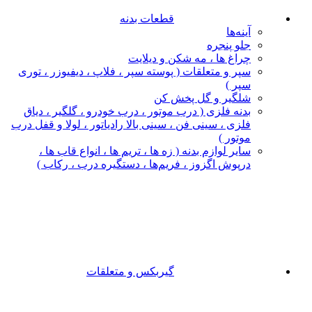
قطعات بدنه
آینه‌ها
جلو پنجره
چراغ‌ ها ، مه‌ شکن و دیلایت
سپر و متعلقات ( پوسته سپر ، فلاپ ، دیفیوزر ، توری
سپر )
شلگیر و گل‌ پخش‌ کن
بدنه فلزی ( درب موتور ، درب خودرو ، گلگیر ، دیاق
فلزی ، سینی فن ، سینی بالا رادیاتور ، لولا و قفل درب
موتور )
سایر لوازم بدنه ( زه ها ، تریم ها ، انواع قاب ها ،
درپوش اگزوز ، فریم‌ها ، دستگیره درب ، رکاب )
گیربکس و متعلقات