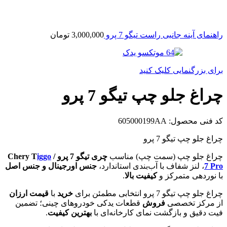
راهنمای آینه جانبی راست تیگو 7 پرو
3,000,000
تومان
برای بزرگنمایی کلیک کنید
چراغ جلو چپ تیگو 7 پرو
کد فنی محصول:
605000199AA
چراغ جلو چپ تیگو 7 پرو
چراغ جلو چپ (سمت چپ) مناسب
چری تیگو 7 پرو / Chery T
iggo
7 Pro
، لنز شفاف با آب‌بندی استاندارد،
جنس اورجینال و جنس اصل
با نوردهی متمرکز و
کیفیت بالا
.
چراغ جلو چپ تیگو 7 پرو انتخابی مطمئن برای
خرید
با
قیمت ارزان
از مرکز تخصصی
فروش
قطعات یدکی خودروهای چینی؛ تضمین
فیت دقیق و بازگشت نمای کارخانه‌ای با
بهترین کیفیت
.