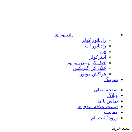
رادیاتور ها
رادیاتور کولر
رادیاتور آب
فن
اینترکولر
خنک کن روغن موتور
خنک کن گیربکس
هواکش موتور
بلبرینگ
صفحه اصلی
وبلاگ
تماس با ما
لیست علاقه مندی ها
مقایسه
ورود / ثبت نام
سبد خرید