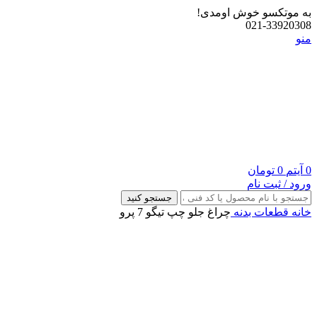
به موتکسو خوش اومدی!
021-33920308
منو
0
آیتم
0
تومان
ورود / ثبت نام
جستجو کنید
خانه
قطعات بدنه
چراغ جلو چپ تیگو 7 پرو