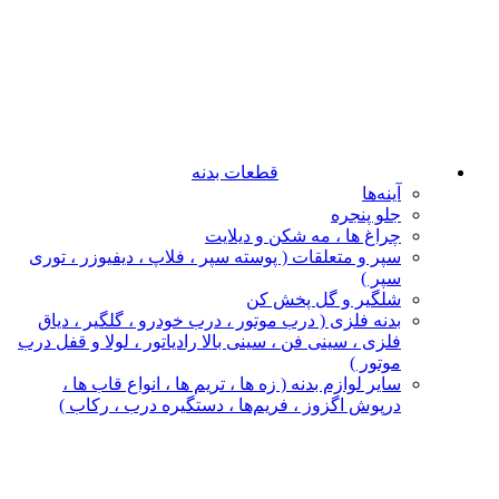
قطعات بدنه
آینه‌ها
جلو پنجره
چراغ‌ ها ، مه‌ شکن و دیلایت
سپر و متعلقات ( پوسته سپر ، فلاپ ، دیفیوزر ، توری
سپر )
شلگیر و گل‌ پخش‌ کن
بدنه فلزی ( درب موتور ، درب خودرو ، گلگیر ، دیاق
فلزی ، سینی فن ، سینی بالا رادیاتور ، لولا و قفل درب
موتور )
سایر لوازم بدنه ( زه ها ، تریم ها ، انواع قاب ها ،
درپوش اگزوز ، فریم‌ها ، دستگیره درب ، رکاب )