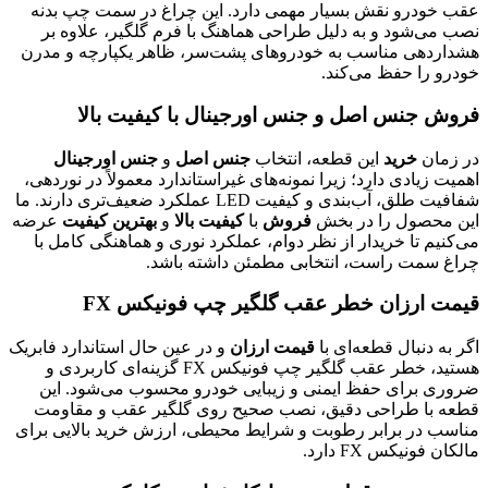
عقب خودرو نقش بسیار مهمی دارد. این چراغ در سمت چپ بدنه
نصب می‌شود و به دلیل طراحی هماهنگ با فرم گلگیر، علاوه بر
هشداردهی مناسب به خودروهای پشت‌سر، ظاهر یکپارچه و مدرن
خودرو را حفظ می‌کند.
فروش جنس اصل و جنس اورجینال با کیفیت بالا
در زمان
خرید
این قطعه، انتخاب
جنس اصل
و
جنس اورجینال
اهمیت زیادی دارد؛ زیرا نمونه‌های غیراستاندارد معمولاً در نوردهی،
شفافیت طلق، آب‌بندی و کیفیت LED عملکرد ضعیف‌تری دارند. ما
این محصول را در بخش
فروش
با
کیفیت بالا
و
بهترین کیفیت
عرضه
می‌کنیم تا خریدار از نظر دوام، عملکرد نوری و هماهنگی کامل با
چراغ سمت راست، انتخابی مطمئن داشته باشد.
قیمت ارزان خطر عقب گلگیر چپ فونیکس FX
اگر به دنبال قطعه‌ای با
قیمت ارزان
و در عین حال استاندارد فابریک
هستید، خطر عقب گلگیر چپ فونیکس FX گزینه‌ای کاربردی و
ضروری برای حفظ ایمنی و زیبایی خودرو محسوب می‌شود. این
قطعه با طراحی دقیق، نصب صحیح روی گلگیر عقب و مقاومت
مناسب در برابر رطوبت و شرایط محیطی، ارزش خرید بالایی برای
مالکان فونیکس FX دارد.