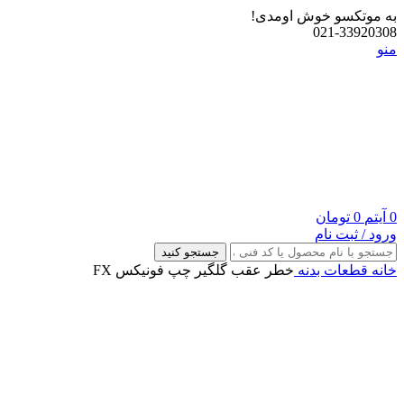
به موتکسو خوش اومدی!
021-33920308
منو
0
آیتم
0
تومان
ورود / ثبت نام
جستجو کنید
خانه
قطعات بدنه
خطر عقب گلگیر چپ فونیکس FX