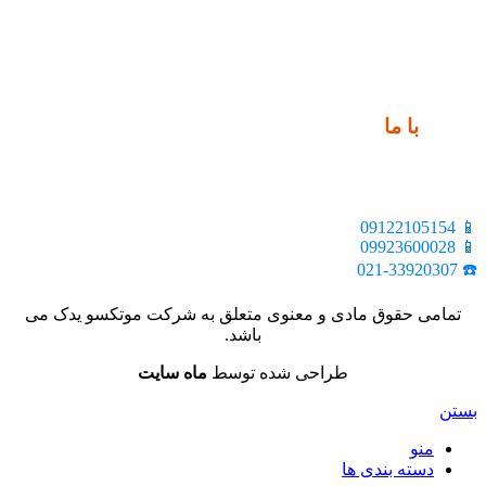
ارتباط
با ما
📍 تهران، خیابان ملت، بالاتر از اکباتان، بن بست هنر، ساختمان
بیستون، پلاک 2، واحد 10
📱 09122105154
📱 09923600028
☎️ 021-33920307
تمامی حقوق مادی و معنوی متعلق به شرکت موتکسو یدک می
باشد.
طراحی شده توسط
ماه سایت
بستن
منو
دسته بندی ها