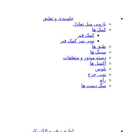
جلوبندی و تعلیق
بازویی میل تعادل
کمک ها
کمک فنر
توپی سر کمک فنر
طبق ها
سیبک ها
دسته موتور و متعلقات
اکسل ها
پلوس
توپی چرخ
رام
سگ دست ها
لوازم برقی و الکتریکی