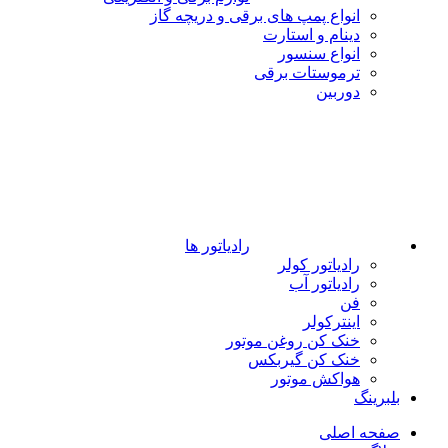
انواع پمپ های برقی و دریچه گاز
دینام و استارت
انواع سنسور
ترموستات برقی
دوربین
رادیاتور ها
رادیاتور کولر
رادیاتور آب
فن
اینترکولر
خنک کن روغن موتور
خنک کن گیربکس
هواکش موتور
بلبرینگ
صفحه اصلی