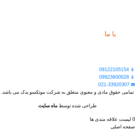
ارتباط
با ما
📍 تهران، خیابان ملت، بالاتر از اکباتان، بن بست هنر، ساختمان
بیستون، پلاک 2، واحد 10
📱 09122105154
📱 09923600028
☎️ 021-33920307
تمامی حقوق مادی و معنوی متعلق به شرکت موتکسو یدک می باشد.
طراحی شده توسط
ماه سایت
0
لیست علاقه مندی ها
صفحه اصلی