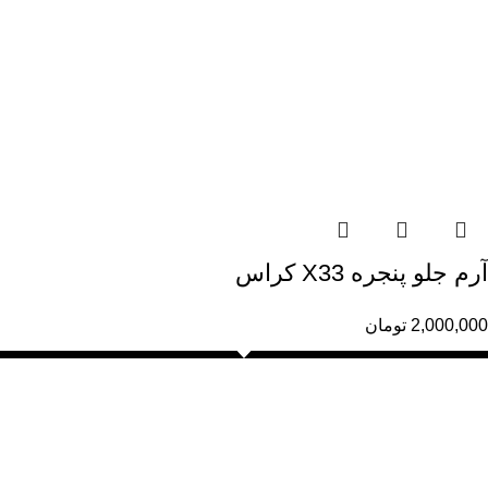
آرم جلو پنجره X33 کراس
2,000,000
تومان