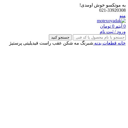
به موتکسو خوش اومدی!
021-33920308
منو
0
آیتم
0
تومان
ورود / ثبت نام
جستجو کنید
خانه
قطعات بدنه
شبرنگ مه شکن عقب راست فیدیلیتی پرستیژ