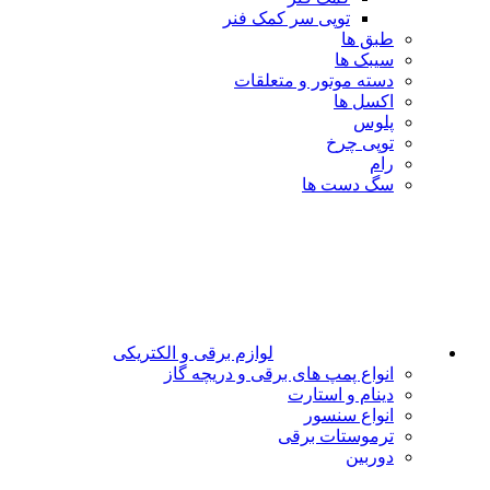
توپی سر کمک فنر
طبق ها
سیبک ها
دسته موتور و متعلقات
اکسل ها
پلوس
توپی چرخ
رام
سگ دست ها
لوازم برقی و الکتریکی
انواع پمپ های برقی و دریچه گاز
دینام و استارت
انواع سنسور
ترموستات برقی
دوربین