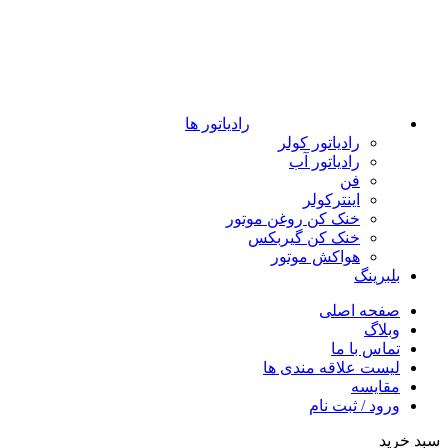
رادیاتور ها
رادیاتور کولر
رادیاتور آب
فن
اینترکولر
خنک کن روغن موتور
خنک کن گیربکس
هواکش موتور
بلبرینگ
صفحه اصلی
وبلاگ
تماس با ما
لیست علاقه مندی ها
مقایسه
ورود / ثبت نام
سبد خرید