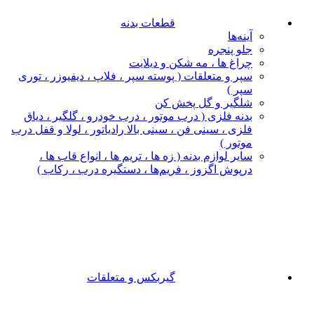
قطعات بدنه
آینه‌ها
جلو پنجره
چراغ‌ ها ، مه‌ شکن و دیلایت
سپر و متعلقات ( پوسته سپر ، فلاپ ، دیفیوزر ، توری
سپر )
شلگیر و گل‌ پخش‌ کن
بدنه فلزی ( درب موتور ، درب خودرو ، گلگیر ، دیاق
فلزی ، سینی فن ، سینی بالا رادیاتور ، لولا و قفل درب
موتور )
سایر لوازم بدنه ( زه ها ، تریم ها ، انواع قاب ها ،
درپوش اگزوز ، فریم‌ها ، دستگیره درب ، رکاب )
گیربکس و متعلقات