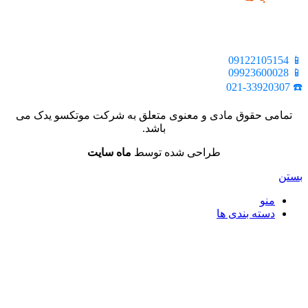
📍 تهران، خیابان ملت، بالاتر از اکباتان، بن بست هنر، ساختمان
بیستون، پلاک 2، واحد 10
📱 09122105154
📱 09923600028
☎️ 021-33920307
تمامی حقوق مادی و معنوی متعلق به شرکت موتکسو یدک می
باشد.
طراحی شده توسط
ماه سایت
بستن
منو
دسته بندی ها