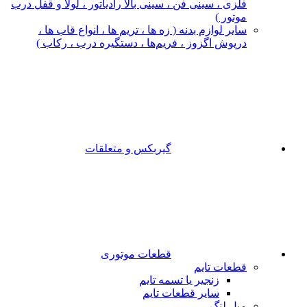
فلزی ، سینی فن ، سینی بالا رادیاتور ، لولا و قفل درب
موتور )
سایر لوازم بدنه ( زه ها ، تریم ها ، انواع قاب ها ،
درپوش اگزوز ، فریم‌ها ، دستگیره درب ، رکاب )
گیربکس و متعلقات
قطعات موتوری
قطعات تایم
زنجیر یا تسمه تایم
سایر قطعات تایم
میل لنگ