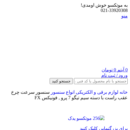
به موتکسو خوش اومدی!
021-33920308
منو
0
آیتم
0
تومان
ورود / ثبت نام
جستجو کنید
خانه
لوازم برقی و الکتریکی
انواع سنسور
سنسور سرعت چرخ
عقب راست با دسته سیم تیگو 7 پرو , فونیکس FX
برای بزرگنمایی کلیک کنید