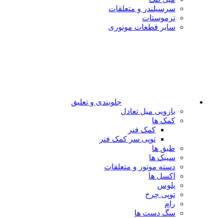
سرسیلندر و متعلقات
ترموستات
سایر قطعات موتوری
جلوبندی و تعلیق
بازویی میل تعادل
کمک ها
کمک فنر
توپی سر کمک فنر
طبق ها
سیبک ها
دسته موتور و متعلقات
اکسل ها
پلوس
توپی چرخ
رام
سگ دست ها