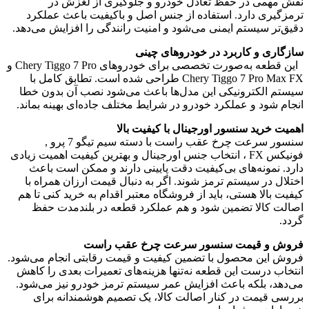
نقش مهمی در حفظ تعادل خودرو و جلوگیری از لغزش در
ترمزگیری دارد. استفاده از جنس اصل و باکیفیت باعث عملکرد
دقیق‌تر سیستم ایمنی می‌شود و امنیت رانندگی را افزایش می‌دهد.
سازگاری و کاربرد در خودروهای چینی
این قطعه به‌صورت تخصصی برای خودروهای
Chery Tiggo 7 Pro
و
Chery Tiggo 7 Pro Max FX
طراحی شده است. تطابق کامل با
سیستم الکترونیکی این مدل‌ها باعث می‌شود نصب آن بدون خطا
انجام شود و عملکرد خودرو در شرایط مختلف جاده‌ای بهینه بماند.
اهمیت خرید سنسور اورجینال با کیفیت بالا
سنسور سرعت چرخ عقب راست با دسته سیم تیگو 7 پرو ,
فونیکس FX ، انتخاب جنس اورجینال و بهترین کیفیت اهمیت زیادی
دارد. نمونه‌های بی‌کیفیت دقت پایینی دارند و ممکن است باعث
اختلال در سیستم ترمز شوند. اگر به دنبال قیمت ارزان همراه با
کیفیت بالا هستی، باید از فروشگاه معتبر اقدام به خرید کنی تا هم
اصالت کالا تضمین شود و هم عملکرد قطعه در بلندمدت حفظ
گردد.
فروش و قیمت سنسور سرعت چرخ عقب راست
فروش این محصول با تضمین کیفیت و قیمت رقابتی انجام می‌شود.
انتخاب درست این قطعه نه‌تنها هزینه‌های تعمیرات بعدی را کاهش
می‌دهد، بلکه باعث افزایش عمر سیستم ترمز خودرو نیز می‌شود.
بررسی قیمت در کنار اصالت کالا، یک تصمیم هوشمندانه برای