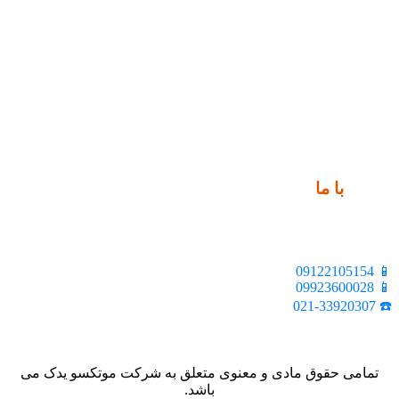
ارتباط
با ما
📍 تهران، خیابان ملت، بالاتر از اکباتان، بن بست هنر، ساختمان
بیستون، پلاک 2، واحد 10
📱 09122105154
📱 09923600028
☎️ 021-33920307
تمامی حقوق مادی و معنوی متعلق به شرکت موتکسو یدک می
باشد.