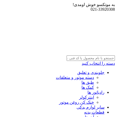
به موتکسو خوش اومدی!
021-33920308
دسته را انتخاب کنید
جلوبندی و تعلیق
دسته موتور و متعلقات
طبق ها
کمک ها
رادیاتور ها
اینترکولر
خنک کن روغن موتور
سایر لوازم یدکی
قطعات بدنه