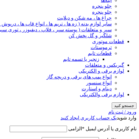
آینه‌ها
جلو پنجره
جلو پنجره
چراغ‌ ها ، مه‌ شکن و دیلایت
سایر لوازم بدنه ( زه ها ، تریم ها ، انواع قاب ها ، درپوش
سپر و متعلقات ( پوسته سپر ، فلاپ ، دیفیوزر ، توری سپر
شلگیر و گل‌ پخش‌ کن
قطعات موتوری
ترموستات
قطعات تایم
زنجیر یا تسمه تایم
گیربکس و متعلقات
لوازم برقی و الکتریکی
انواع پمپ های برقی و دریچه گاز
انواع سنسور
دینام و استارت
لوازم برقی والکتریکی
جستجو کنید
ورود / ثبت نام
وارد شوید
یک حساب کاربری ایجاد کنید
نام کاربری یا آدرس ایمیل
*
الزامی