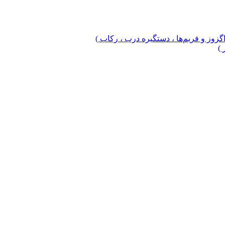
 اگزوز و فریم‌ها ، دستگیره درب ، رکاب )
 )