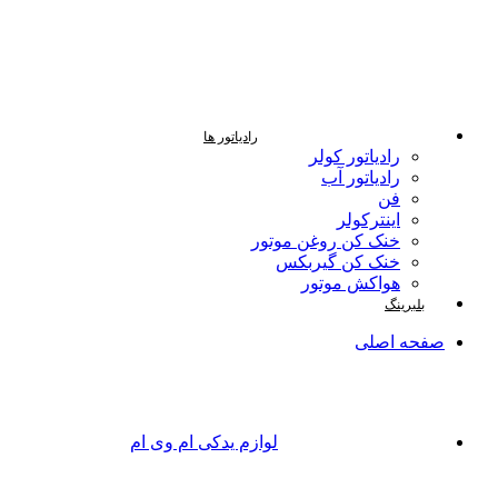
رادیاتور ها
رادیاتور کولر
رادیاتور آب
فن
اینترکولر
خنک کن روغن موتور
خنک کن گیربکس
هواکش موتور
بلبرینگ
صفحه اصلی
لوازم یدکی ام وی ام