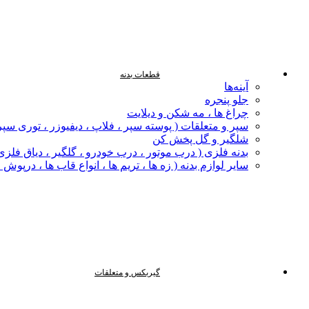
قطعات بدنه
آینه‌ها
جلو پنجره
چراغ‌ ها ، مه‌ شکن و دیلایت
سپر و متعلقات ( پوسته سپر ، فلاپ ، دیفیوزر ، توری سپر
شلگیر و گل‌ پخش‌ کن
بدنه فلزی ( درب موتور ، درب خودرو ، گلگیر ، دیاق فلزی ،
سایر لوازم بدنه ( زه ها ، تریم ها ، انواع قاب ها ، درپوش
گیربکس و متعلقات