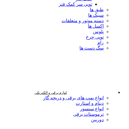
توپی سر کمک فنر
طبق ها
سیبک ها
دسته موتور و متعلقات
اکسل ها
پلوس
توپی چرخ
رام
سگ دست ها
لوازم برقی و الکتریکی
انواع پمپ های برقی و دریچه گاز
دینام و استارت
انواع سنسور
ترموستات برقی
دوربین