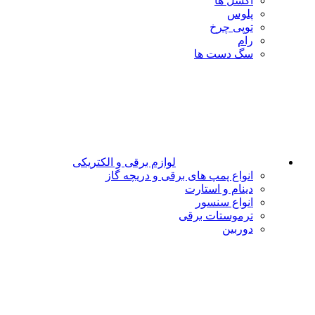
اکسل ها
پلوس
توپی چرخ
رام
سگ دست ها
لوازم برقی و الکتریکی
انواع پمپ های برقی و دریچه گاز
دینام و استارت
انواع سنسور
ترموستات برقی
دوربین