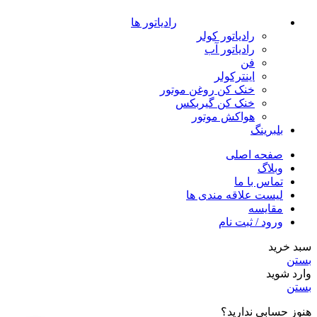
رادیاتور ها
رادیاتور کولر
رادیاتور آب
فن
اینترکولر
خنک کن روغن موتور
خنک کن گیربکس
هواکش موتور
بلبرینگ
صفحه اصلی
وبلاگ
تماس با ما
لیست علاقه مندی ها
مقایسه
ورود / ثبت نام
سبد خرید
بستن
وارد شوید
بستن
هنوز حسابی ندارید؟