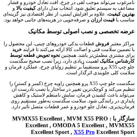
نامرغوب می‌تواند موجب لقی در چرخ، افت تعادل خودرو و فشار
مضاعف به سیستم تعلیق شود. انتخاب مدل دارای
کیفیت بالا
و
بهترین کیفیت
، علاوه بر افزایش ایمنی، از نظر اقتصادی نیز گزینه‌ای
مناسب با
قیمت ارزان
و صرفه‌جویی در هزینه‌های جانبی خواهد بود.
عرضه تخصصی و نصب اصولی توسط مکانیک
مراکز معتبر
فروش
قطعات یدکی خودروهای چینی، این محصول را
با تضمین سلامت فنی و اصالت کالا ارائه می‌کنند تا فرایند
خرید
برای مشتری مطمئن‌تر باشد. همچنین
نحوه تعویض قطعه توسط
کارشناس مکانیک
اهمیت زیادی دارد، زیرا نصب صحیح سگدست
جلو چپ X55 پرو مستقیماً بر تنظیم زوایای چرخ، عملکرد فرمان و
سلامت کلی جلوبندی اثرگذار است.
سگدست جلو چپ X55 پرو همچنین زاویه چرخ (کمبر و کستر) را
تنظیم می‌کند و کوچک‌ترین تغییر در ساختار یا نصب نادرست آن
می‌تواند باعث کشیدن فرمان، سایش نامنظم لاستیک و کاهش
پایداری در رانندگی شود. سلامت سگدست به‌طور مستقیم روی
فرمان‌پذیری، تعادل جلو خودرو و عمر قطعات متصل تأثیر دارد.
سازگار با : MVMX55 Excellent , MVM X55 PRO
Excellent , OMODA 5 Excellent , MVMX55
Excellent Sport ,
X55 Pro
Excellent Sport