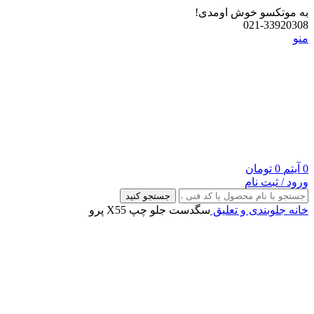
به موتکسو خوش اومدی!
021-33920308
منو
0
آیتم
0
تومان
ورود / ثبت نام
جستجو کنید
خانه
جلوبندی و تعلیق
سگدست جلو چپ X55 پرو