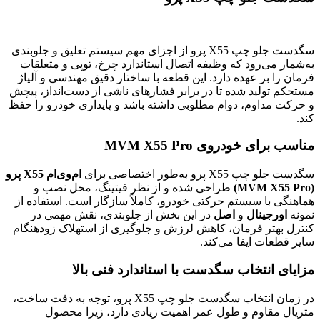
سگدست جلو چپ X55 پرو از اجزای مهم سیستم تعلیق و جلوبندی
به‌شمار می‌رود که وظیفه اتصال استاندارد چرخ، توپی و متعلقات
فرمان را بر عهده دارد. این قطعه با ساختار دقیق مهندسی و آلیاژ
مستحکم تولید شده تا در برابر فشارهای ناشی از دست‌انداز، پیچش
و حرکت مداوم، دوام مطلوبی داشته باشد و پایداری خودرو را حفظ
کند.
مناسب برای خودروی MVM X55 Pro
سگدست جلو چپ X55 پرو به‌طور اختصاصی برای
ام‌وی‌ام X55 پرو
(MVM X55 Pro)
طراحی شده و از نظر فیتینگ، محل نصب و
هماهنگی با سیستم حرکتی خودرو، کاملاً سازگار است. استفاده از
نمونه
اورجینال
و
اصل
در این بخش از جلوبندی، نقش مهمی در
کنترل بهتر فرمان، کاهش لرزش و جلوگیری از استهلاک زودهنگام
سایر قطعات ایفا می‌کند.
مزایای انتخاب سگدست با استاندارد فنی بالا
در زمان انتخاب سگدست جلو چپ X55 پرو، توجه به دقت ساخت،
متریال مقاوم و طول عمر اهمیت زیادی دارد، زیرا محصول