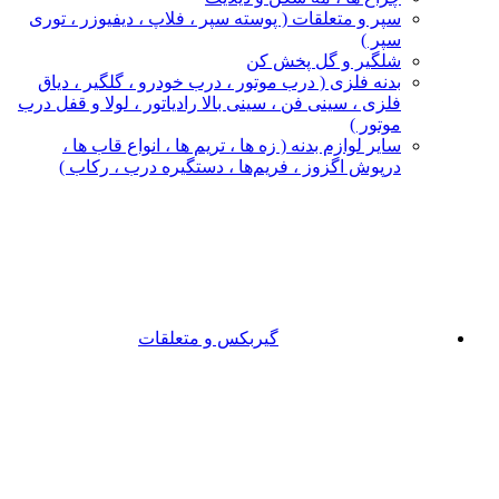
سپر و متعلقات ( پوسته سپر ، فلاپ ، دیفیوزر ، توری
سپر )
شلگیر و گل‌ پخش‌ کن
بدنه فلزی ( درب موتور ، درب خودرو ، گلگیر ، دیاق
فلزی ، سینی فن ، سینی بالا رادیاتور ، لولا و قفل درب
موتور )
سایر لوازم بدنه ( زه ها ، تریم ها ، انواع قاب ها ،
درپوش اگزوز ، فریم‌ها ، دستگیره درب ، رکاب )
گیربکس و متعلقات