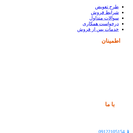
طرح تعویض
شرایط فروش
سوالات متداول
درخواست همکاری
خدمات پس از فروش
نماد
اطمینان
ارتباط
با ما
📍 تهران، خیابان ملت، بالاتر از اکباتان، بن بست هنر، ساختمان
بیستون، پلاک 2، واحد 10
📱 09122105154