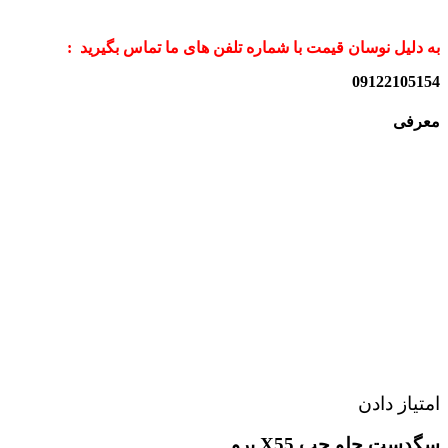
به دلیل نوسان قیمت با شماره تلفن های ما تماس بگیرید :
09122105154
معرفی
امتیاز دادن
سگدست جلو چپ X55 پرو