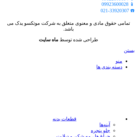
📱 09923600028
☎️ 021-33920307
تمامی حقوق مادی و معنوی متعلق به شرکت موتکسو یدک می
باشد.
طراحی شده توسط
ماه سایت
بستن
منو
دسته بندی ها
قطعات بدنه
آینه‌ها
جلو پنجره
چراغ‌ ها ، مه‌ شکن و دیلایت