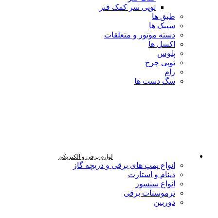
توپی سر کمک فنر
طبق ها
سیبک ها
دسته موتور و متعلقات
اکسل ها
پلوس
توپی چرخ
رام
سگ دست ها
لوازم برقی و الکتریکی
انواع پمپ های برقی و دریچه گاز
دینام و استارت
انواع سنسور
ترموستات برقی
دوربین