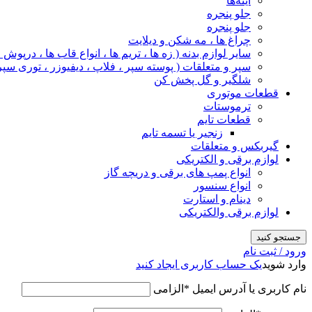
آینه‌ها
جلو پنجره
جلو پنجره
چراغ‌ ها ، مه‌ شکن و دیلایت
سایر لوازم بدنه ( زه ها ، تریم ها ، انواع قاب ها ، درپوش
سپر و متعلقات ( پوسته سپر ، فلاپ ، دیفیوزر ، توری سپر
شلگیر و گل‌ پخش‌ کن
قطعات موتوری
ترموستات
قطعات تایم
زنجیر یا تسمه تایم
گیربکس و متعلقات
لوازم برقی و الکتریکی
انواع پمپ های برقی و دریچه گاز
انواع سنسور
دینام و استارت
لوازم برقی والکتریکی
جستجو کنید
ورود / ثبت نام
وارد شوید
یک حساب کاربری ایجاد کنید
نام کاربری یا آدرس ایمیل
*
الزامی