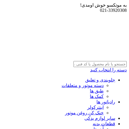
به موتکسو خوش اومدی!
021-33920308
دسته را انتخاب کنید
جلوبندی و تعلیق
دسته موتور و متعلقات
طبق ها
کمک ها
رادیاتور ها
اینترکولر
خنک کن روغن موتور
سایر لوازم یدکی
قطعات بدنه