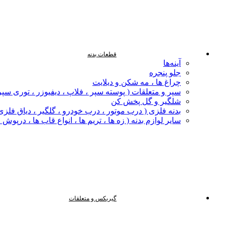
قطعات بدنه
آینه‌ها
جلو پنجره
چراغ‌ ها ، مه‌ شکن و دیلایت
سپر و متعلقات ( پوسته سپر ، فلاپ ، دیفیوزر ، توری سپر
شلگیر و گل‌ پخش‌ کن
بدنه فلزی ( درب موتور ، درب خودرو ، گلگیر ، دیاق فلزی ،
سایر لوازم بدنه ( زه ها ، تریم ها ، انواع قاب ها ، درپوش
گیربکس و متعلقات