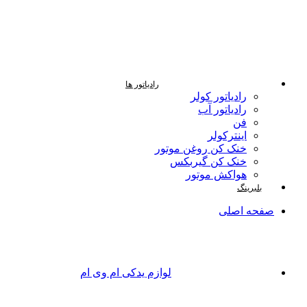
رادیاتور ها
رادیاتور کولر
رادیاتور آب
فن
اینترکولر
خنک کن روغن موتور
خنک کن گیربکس
هواکش موتور
بلبرینگ
صفحه اصلی
لوازم یدکی ام وی ام