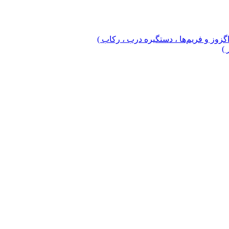
 اگزوز و فریم‌ها ، دستگیره درب ، رکاب )
 )