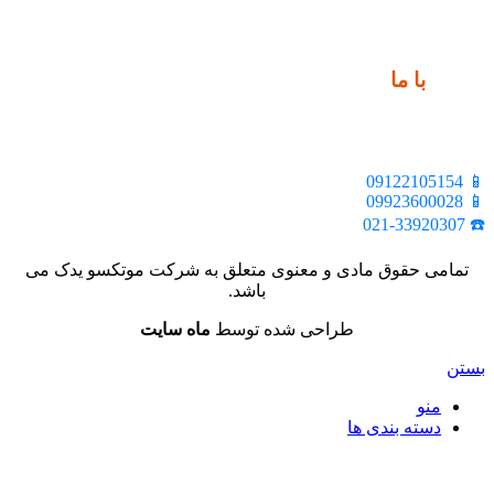
ارتباط
با ما
📍 تهران، خیابان ملت، بالاتر از اکباتان، بن بست هنر، ساختمان
بیستون، پلاک 2، واحد 10
📱 09122105154
📱 09923600028
☎️ 021-33920307
تمامی حقوق مادی و معنوی متعلق به شرکت موتکسو یدک می
باشد.
طراحی شده توسط
ماه سایت
بستن
منو
دسته بندی ها