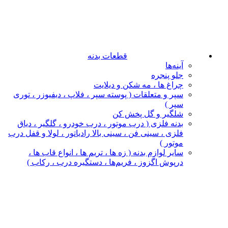
قطعات بدنه
آینه‌ها
جلو پنجره
چراغ‌ ها ، مه‌ شکن و دیلایت
سپر و متعلقات ( پوسته سپر ، فلاپ ، دیفیوزر ، توری
سپر )
شلگیر و گل‌ پخش‌ کن
بدنه فلزی ( درب موتور ، درب خودرو ، گلگیر ، دیاق
فلزی ، سینی فن ، سینی بالا رادیاتور ، لولا و قفل درب
موتور )
سایر لوازم بدنه ( زه ها ، تریم ها ، انواع قاب ها ،
درپوش اگزوز ، فریم‌ها ، دستگیره درب ، رکاب )