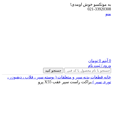
به موتکسو خوش اومدی!
021-33920308
منو
0
آیتم
0
تومان
ورود / ثبت نام
جستجو کنید
خانه
قطعات بدنه
سپر و متعلقات ( پوسته سپر ، فلاپ ، دیفیوزر ،
توری سپر )
براکت راست سپر عقب X55 پرو