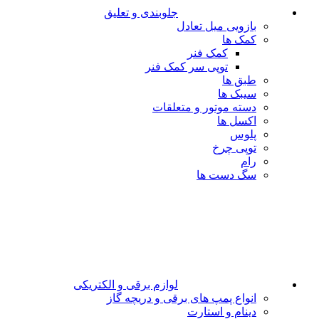
جلوبندی و تعلیق
بازویی میل تعادل
کمک ها
کمک فنر
توپی سر کمک فنر
طبق ها
سیبک ها
دسته موتور و متعلقات
اکسل ها
پلوس
توپی چرخ
رام
سگ دست ها
لوازم برقی و الکتریکی
انواع پمپ های برقی و دریچه گاز
دینام و استارت