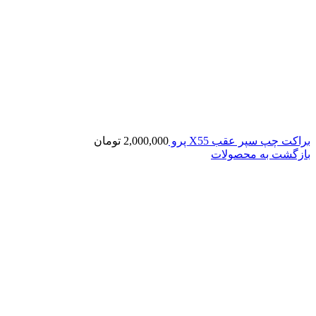
براکت چپ سپر عقب X55 پرو
2,000,000
تومان
بازگشت به محصولات