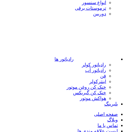
انواع سنسور
ترموستات برقی
دوربین
رادیاتور ها
رادیاتور کولر
رادیاتور آب
فن
اینترکولر
خنک کن روغن موتور
خنک کن گیربکس
هواکش موتور
بلبرینگ
صفحه اصلی
وبلاگ
تماس با ما
لیست علاقه مندی ها