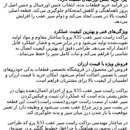
در فرآیند خرید قطعات بدنه، انتخاب جنس اورجینال و جنس اصل از
بروز ناهماهنگی و کاهش استحکام جلوگیری می‌کند. قطعه اصلی
کیفیت بالا در نصب ایجاد می‌کند و دوام سپر عقب را افزایش
می‌دهد.
ویژگی‌های فنی و بهترین کیفیت عملکرد
براکت راست سپر عقب X55 پرو با ساختار مقاوم و مواد اولیه
تقویت‌شده تولید می‌شود و در برابر ضربه و فشار عملکرد قابل
اعتماد ارائه می‌دهد. طراحی دقیق آن بهترین کیفیت اتصال به
شاسی را فراهم می‌کند و ثبات کامل سپر را حفظ می‌نماید.
فروش ویژه با قیمت ارزان
فروش این محصول در فروشگاه تخصصی قطعات یدکی خودروهای
چینی با تضمین اصالت انجام می‌شود. امکان خرید با قیمت ارزان و
اطمینان از کیفیت بالا برای مشتریان فراهم است.
براکت راست سپر عقب X55 پرو از اجزای اتصال‌دهنده پنهان در
بخش پشتی بدنه است که عملکرد آن تثبیت و فیکس‌کردن
سپر عقب از سمت راست خودرو (سمت راست) است. این قطعه
در پشت سپر و زیر چراغ عقب نصب می‌شود و وظیفه دارد از تغییر
موقعیت یا باز شدن درز میان سپر و بدنه جلوگیری کند.
در ساختار مهندسی براکت راست سپر عقب X55 پرو که طراحی
عقب آن به‌صورت هماهنگ با چراغ‌ها، خطوط گلگیر و درِ صندوق