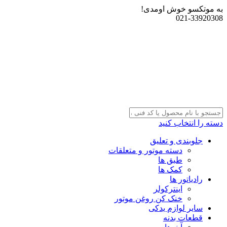
به موتکسو خوش اومدی!
021-33920308
دسته را انتخاب کنید
جلوبندی و تعلیق
دسته موتور و متعلقات
طبق ها
کمک ها
رادیاتور ها
اینترکولر
خنک کن روغن موتور
سایر لوازم یدکی
قطعات بدنه