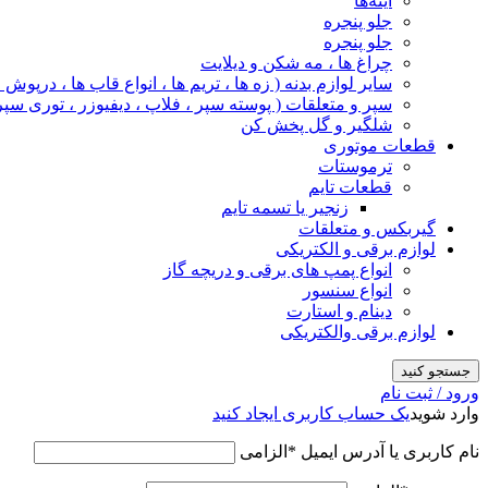
آینه‌ها
جلو پنجره
جلو پنجره
چراغ‌ ها ، مه‌ شکن و دیلایت
سایر لوازم بدنه ( زه ها ، تریم ها ، انواع قاب ها ، درپوش
سپر و متعلقات ( پوسته سپر ، فلاپ ، دیفیوزر ، توری سپر
شلگیر و گل‌ پخش‌ کن
قطعات موتوری
ترموستات
قطعات تایم
زنجیر یا تسمه تایم
گیربکس و متعلقات
لوازم برقی و الکتریکی
انواع پمپ های برقی و دریچه گاز
انواع سنسور
دینام و استارت
لوازم برقی والکتریکی
جستجو کنید
ورود / ثبت نام
وارد شوید
یک حساب کاربری ایجاد کنید
نام کاربری یا آدرس ایمیل
*
الزامی