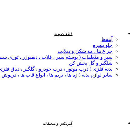
قطعات بدنه
آینه‌ها
جلو پنجره
چراغ‌ ها ، مه‌ شکن و دیلایت
سپر و متعلقات ( پوسته سپر ، فلاپ ، دیفیوزر ، توری سپر
شلگیر و گل‌ پخش‌ کن
بدنه فلزی ( درب موتور ، درب خودرو ، گلگیر ، دیاق فلزی ،
سایر لوازم بدنه ( زه ها ، تریم ها ، انواع قاب ها ، درپوش
گیربکس و متعلقات