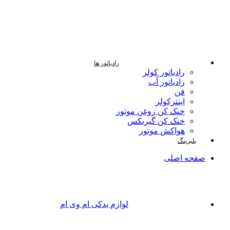
رادیاتور ها
رادیاتور کولر
رادیاتور آب
فن
اینترکولر
خنک کن روغن موتور
خنک کن گیربکس
هواکش موتور
بلبرینگ
صفحه اصلی
لوازم یدکی ام وی ام