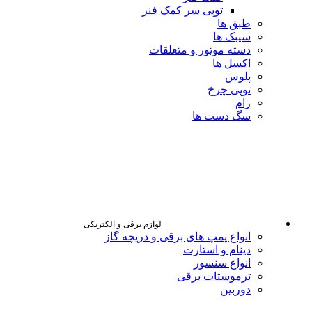
توپی سر کمک فنر
طبق ها
سیبک ها
دسته موتور و متعلقات
اکسل ها
پلوس
توپی چرخ
رام
سگ دست ها
لوازم برقی و الکتریکی
انواع پمپ های برقی و دریچه گاز
دینام و استارت
انواع سنسور
ترموستات برقی
دوربین