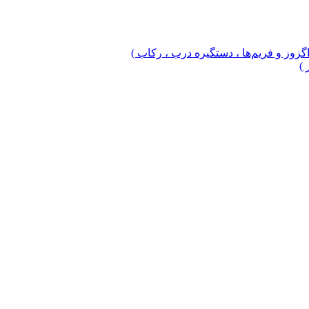
 اگزوز و فریم‌ها ، دستگیره درب ، رکاب )
 )