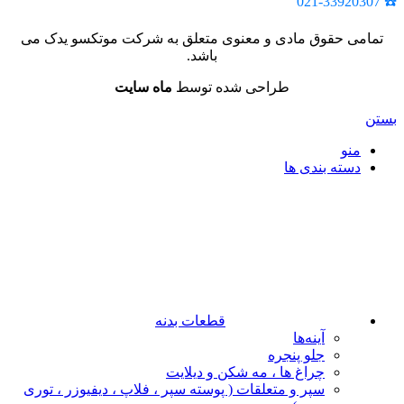
☎️ 021-33920307
تمامی حقوق مادی و معنوی متعلق به شرکت موتکسو یدک می
باشد.
طراحی شده توسط
ماه سایت
بستن
منو
دسته بندی ها
قطعات بدنه
آینه‌ها
جلو پنجره
چراغ‌ ها ، مه‌ شکن و دیلایت
سپر و متعلقات ( پوسته سپر ، فلاپ ، دیفیوزر ، توری