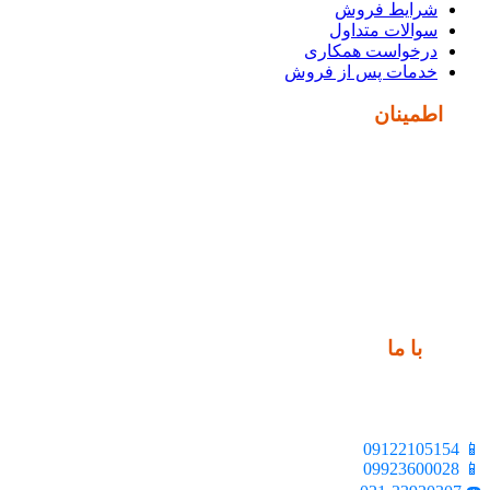
شرایط فروش
سوالات متداول
درخواست همکاری
خدمات پس از فروش
نماد
اطمینان
ارتباط
با ما
📍 تهران، خیابان ملت، بالاتر از اکباتان، بن بست هنر، ساختمان
بیستون، پلاک 2، واحد 10
📱 09122105154
📱 09923600028