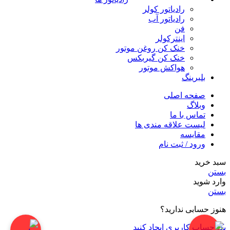
رادیاتور کولر
رادیاتور آب
فن
اینترکولر
خنک کن روغن موتور
خنک کن گیربکس
هواکش موتور
بلبرینگ
صفحه اصلی
وبلاگ
تماس با ما
لیست علاقه مندی ها
مقایسه
ورود / ثبت نام
سبد خرید
بستن
وارد شوید
بستن
هنوز حسابی ندارید؟
یک حساب کاربری ایجاد کنید