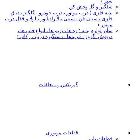
سپر )
شلگیر و گل‌ پخش‌ کن
بدنه فلزی ( درب موتور ، درب خودرو ، گلگیر ، دیاق
فلزی ، سینی فن ، سینی بالا رادیاتور ، لولا و قفل درب
موتور )
سایر لوازم بدنه ( زه ها ، تریم ها ، انواع قاب ها ،
درپوش اگزوز ، فریم‌ها ، دستگیره درب ، رکاب )
گیربکس و متعلقات
قطعات موتوری
قطعات تایم