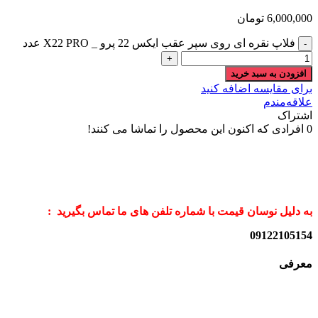
6,000,000
تومان
فلاپ نقره ای روی سپر عقب ایکس 22 پرو _ X22 PRO عدد
افزودن به سبد خرید
برای مقایسه اضافه کنید
علاقه‌مندم
اشتراک
0
افرادی که اکنون این محصول را تماشا می کنند!
به دلیل نوسان قیمت با شماره تلفن های ما تماس بگیرید :
09122105154
معرفی