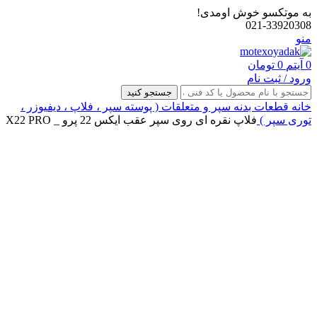
به موتکسو خوش اومدی!
021-33920308
منو
0
آیتم
0
تومان
ورود / ثبت نام
جستجو کنید
خانه
قطعات بدنه
سپر و متعلقات ( پوسته سپر ، فلاپ ، دیفیوزر ،
توری سپر )
فلاپ نقره ای روی سپر عقب ایکس 22 پرو _ X22 PRO