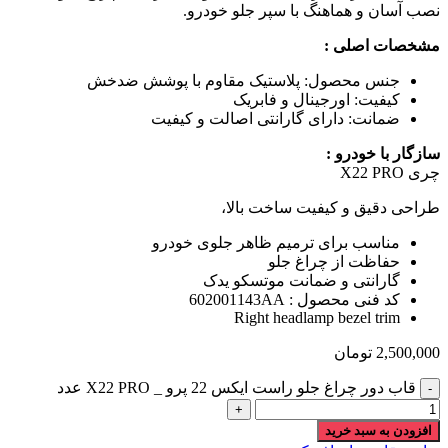
نصب آسان و هماهنگ با سپر جلو خودرو.
مشخصات اصلی :
جنس محصول: پلاستیک مقاوم با پوشش ضدخش
کیفیت: اورجینال و فابریک
ضمانت: دارای گارانتی اصالت و کیفیت
سازگار با خودرو :
چری X22 PRO
طراحی دقیق و کیفیت ساخت بالا،
مناسب برای ترمیم ظاهر جلوی خودرو
حفاظت از چراغ جلو
گارانتی و ضمانت موتسکو یدک
کد فنی محصول : 602001143AA
Right headlamp bezel trim
2,500,000
تومان
قاب دور چراغ جلو راست ایکس 22 پرو _ X22 PRO عدد
افزودن به سبد خرید