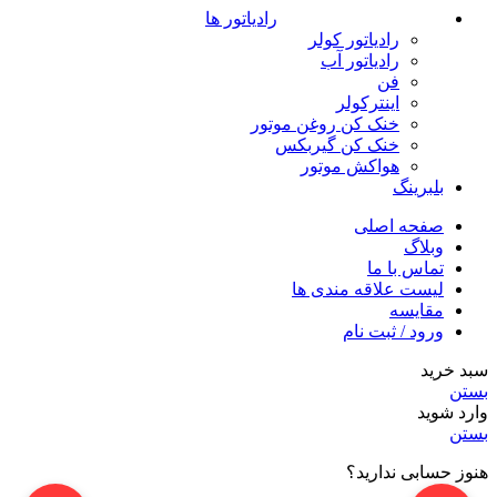
رادیاتور ها
رادیاتور کولر
رادیاتور آب
فن
اینترکولر
خنک کن روغن موتور
خنک کن گیربکس
هواکش موتور
بلبرینگ
صفحه اصلی
وبلاگ
تماس با ما
لیست علاقه مندی ها
مقایسه
ورود / ثبت نام
سبد خرید
بستن
وارد شوید
بستن
هنوز حسابی ندارید؟