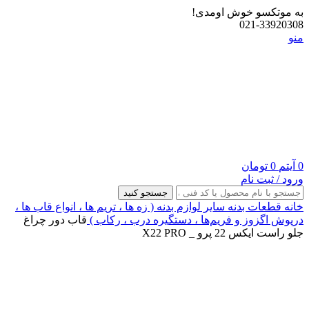
به موتکسو خوش اومدی!
021-33920308
منو
0
آیتم
0
تومان
ورود / ثبت نام
جستجو کنید
خانه
قطعات بدنه
سایر لوازم بدنه ( زه ها ، تریم ها ، انواع قاب ها ،
درپوش اگزوز و فریم‌ها ، دستگیره درب ، رکاب )
قاب دور چراغ
جلو راست ایکس 22 پرو _ X22 PRO