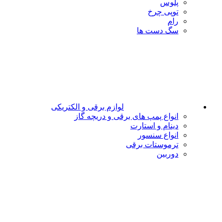
پلوس
توپی چرخ
رام
سگ دست ها
لوازم برقی و الکتریکی
انواع پمپ های برقی و دریچه گاز
دینام و استارت
انواع سنسور
ترموستات برقی
دوربین