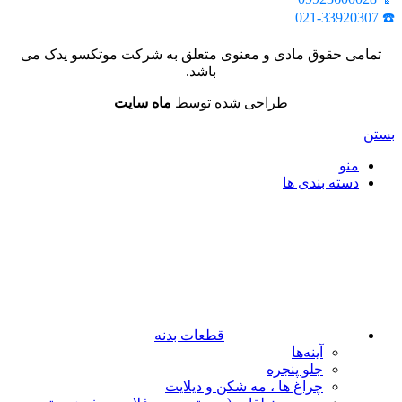
☎️ 021-33920307
تمامی حقوق مادی و معنوی متعلق به شرکت موتکسو یدک می
باشد.
طراحی شده توسط
ماه سایت
بستن
منو
دسته بندی ها
قطعات بدنه
آینه‌ها
جلو پنجره
چراغ‌ ها ، مه‌ شکن و دیلایت