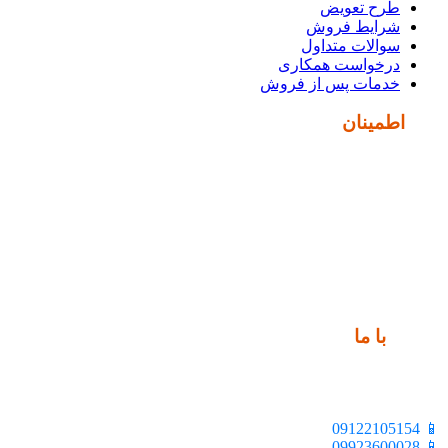
طرح تعویض
شرایط فروش
سوالات متداول
درخواست همکاری
خدمات پس از فروش
نماد
اطمینان
ارتباط
با ما
📍 تهران، خیابان ملت، بالاتر از اکباتان، بن بست هنر، ساختمان
بیستون، پلاک 2، واحد 10
📱 09122105154
📱 09923600028