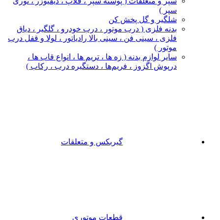
سپر و متعلقات ( پوسته سپر ، فلاپ ، دیفیوزر ، توری
سپر )
شلگیر و گل‌ پخش‌ کن
بدنه فلزی ( درب موتور ، درب خودرو ، گلگیر ، دیاق
فلزی ، سینی فن ، سینی بالا رادیاتور ، لولا و قفل درب
موتور )
سایر لوازم بدنه ( زه ها ، تریم ها ، انواع قاب ها ،
درپوش اگزوز ، فریم‌ها ، دستگیره درب ، رکاب )
گیربکس و متعلقات
قطعات موتوری