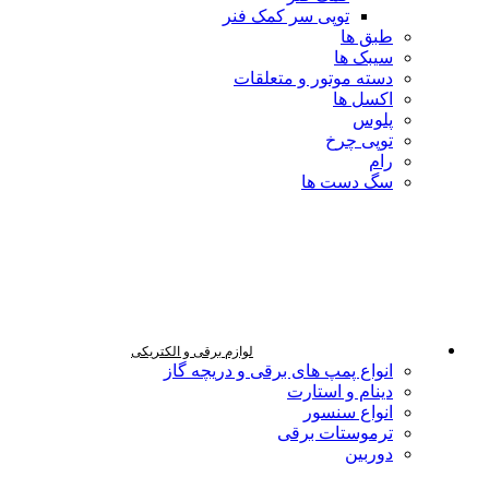
توپی سر کمک فنر
طبق ها
سیبک ها
دسته موتور و متعلقات
اکسل ها
پلوس
توپی چرخ
رام
سگ دست ها
لوازم برقی و الکتریکی
انواع پمپ های برقی و دریچه گاز
دینام و استارت
انواع سنسور
ترموستات برقی
دوربین