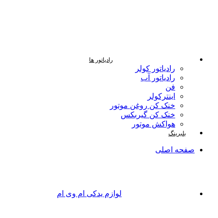
رادیاتور ها
رادیاتور کولر
رادیاتور آب
فن
اینترکولر
خنک کن روغن موتور
خنک کن گیربکس
هواکش موتور
بلبرینگ
صفحه اصلی
لوازم یدکی ام وی ام