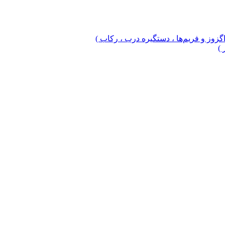
 اگزوز و فریم‌ها ، دستگیره درب ، رکاب )
 )