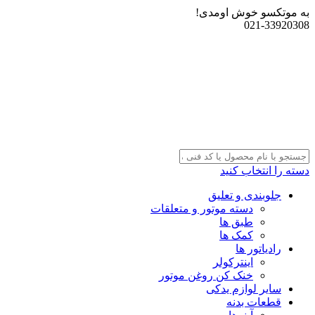
به موتکسو خوش اومدی!
021-33920308
دسته را انتخاب کنید
جلوبندی و تعلیق
دسته موتور و متعلقات
طبق ها
کمک ها
رادیاتور ها
اینترکولر
خنک کن روغن موتور
سایر لوازم یدکی
قطعات بدنه