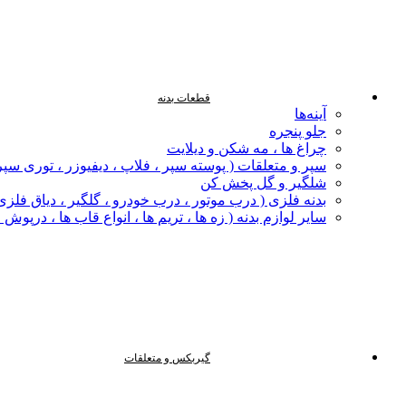
قطعات بدنه
آینه‌ها
جلو پنجره
چراغ‌ ها ، مه‌ شکن و دیلایت
سپر و متعلقات ( پوسته سپر ، فلاپ ، دیفیوزر ، توری سپر
شلگیر و گل‌ پخش‌ کن
بدنه فلزی ( درب موتور ، درب خودرو ، گلگیر ، دیاق فلزی ،
سایر لوازم بدنه ( زه ها ، تریم ها ، انواع قاب ها ، درپوش
گیربکس و متعلقات