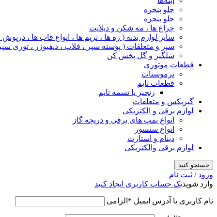
آینه‌ها
جلو پنجره
جلو پنجره
چراغ‌ ها ، مه‌ شکن و دیلایت
سایر لوازم بدنه ( زه ها ، تریم ها ، انواع قاب ها ، درپوش
سپر و متعلقات ( پوسته سپر ، فلاپ ، دیفیوزر ، توری سپر
شلگیر و گل‌ پخش‌ کن
قطعات موتوری
ترموستات
قطعات تایم
زنجیر یا تسمه تایم
گیربکس و متعلقات
لوازم برقی و الکتریکی
انواع پمپ های برقی و دریچه گاز
انواع سنسور
دینام و استارت
لوازم برقی والکتریکی
جستجو کنید
ورود / ثبت نام
وارد شوید
یک حساب کاربری ایجاد کنید
نام کاربری یا آدرس ایمیل
*
الزامی