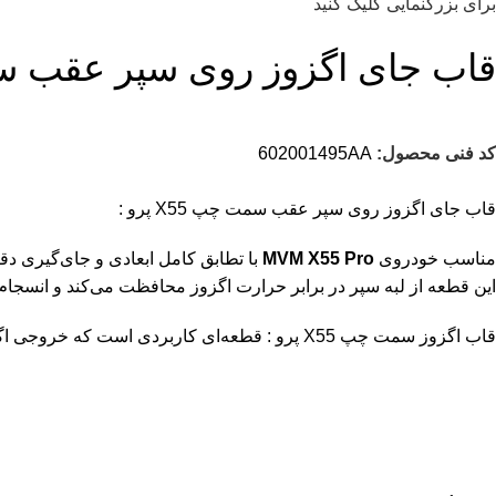
برای بزرگنمایی کلیک کنید
قاب جای اگزوز روی سپر عقب سمت چ
کد فنی محصول:
602001495AA
قاب جای اگزوز روی سپر عقب سمت چپ X55 پرو :
مناسب خودروی
MVM X55 Pro
با تطابق کامل ابعادی و جای‌گیری 
این قطعه از لبه سپر در برابر حرارت اگزوز محافظت می‌کند و انسج
قاب اگزوز سمت چپ X55 پرو : قطعه‌ای کاربردی است که خروجی اگزوز را به‌صورت منظم در سپر عقب جای می‌دهد و نمای عقب خودرو را تکمیل می‌کند.