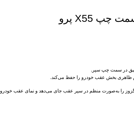
پ X55 پرو
دقیق در سمت چپ سپر.
ام ظاهری بخش عقب خودرو را حفظ می‌کند.