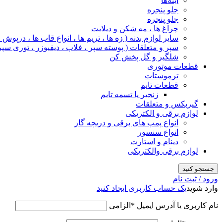
آینه‌ها
جلو پنجره
جلو پنجره
چراغ‌ ها ، مه‌ شکن و دیلایت
سایر لوازم بدنه ( زه ها ، تریم ها ، انواع قاب ها ، درپوش
سپر و متعلقات ( پوسته سپر ، فلاپ ، دیفیوزر ، توری سپر
شلگیر و گل‌ پخش‌ کن
قطعات موتوری
ترموستات
قطعات تایم
زنجیر یا تسمه تایم
گیربکس و متعلقات
لوازم برقی و الکتریکی
انواع پمپ های برقی و دریچه گاز
انواع سنسور
دینام و استارت
لوازم برقی والکتریکی
جستجو کنید
ورود / ثبت نام
وارد شوید
یک حساب کاربری ایجاد کنید
نام کاربری یا آدرس ایمیل
*
الزامی