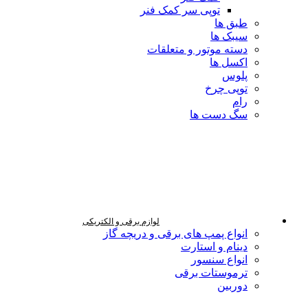
توپی سر کمک فنر
طبق ها
سیبک ها
دسته موتور و متعلقات
اکسل ها
پلوس
توپی چرخ
رام
سگ دست ها
لوازم برقی و الکتریکی
انواع پمپ های برقی و دریچه گاز
دینام و استارت
انواع سنسور
ترموستات برقی
دوربین