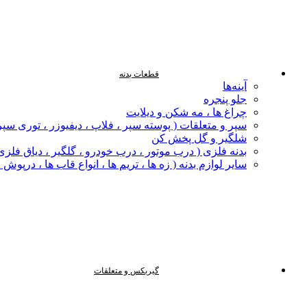
قطعات بدنه
آینه‌ها
جلو پنجره
چراغ‌ ها ، مه‌ شکن و دیلایت
سپر و متعلقات ( پوسته سپر ، فلاپ ، دیفیوزر ، توری سپر
شلگیر و گل‌ پخش‌ کن
بدنه فلزی ( درب موتور ، درب خودرو ، گلگیر ، دیاق فلزی ،
سایر لوازم بدنه ( زه ها ، تریم ها ، انواع قاب ها ، درپوش
گیربکس و متعلقات