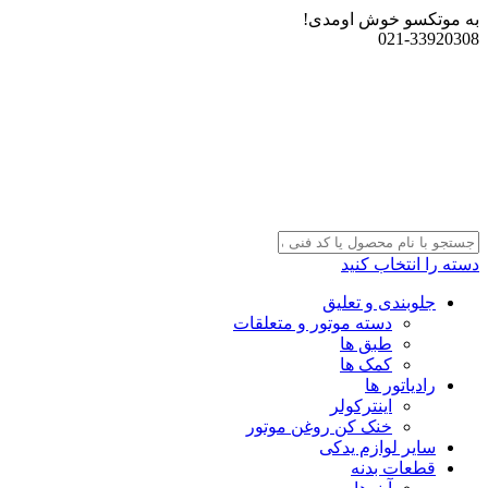
به موتکسو خوش اومدی!
021-33920308
دسته را انتخاب کنید
جلوبندی و تعلیق
دسته موتور و متعلقات
طبق ها
کمک ها
رادیاتور ها
اینترکولر
خنک کن روغن موتور
سایر لوازم یدکی
قطعات بدنه