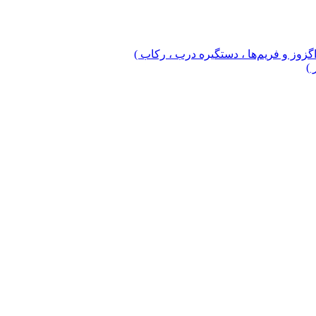
 اگزوز و فریم‌ها ، دستگیره درب ، رکاب )
 )