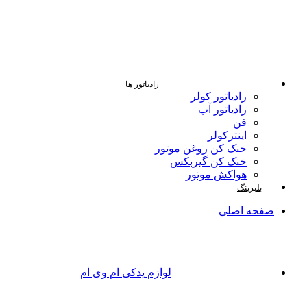
رادیاتور ها
رادیاتور کولر
رادیاتور آب
فن
اینترکولر
خنک کن روغن موتور
خنک کن گیربکس
هواکش موتور
بلبرینگ
صفحه اصلی
لوازم یدکی ام وی ام