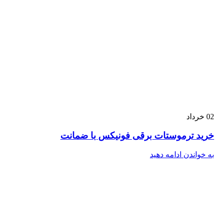
02
خرداد
خرید ترموستات برقی فونیکس با ضمانت
به خواندن ادامه دهید