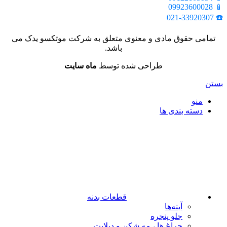
📱 09923600028
☎️ 021-33920307
تمامی حقوق مادی و معنوی متعلق به شرکت موتکسو یدک می
باشد.
طراحی شده توسط
ماه سایت
بستن
منو
دسته بندی ها
قطعات بدنه
آینه‌ها
جلو پنجره
چراغ‌ ها ، مه‌ شکن و دیلایت