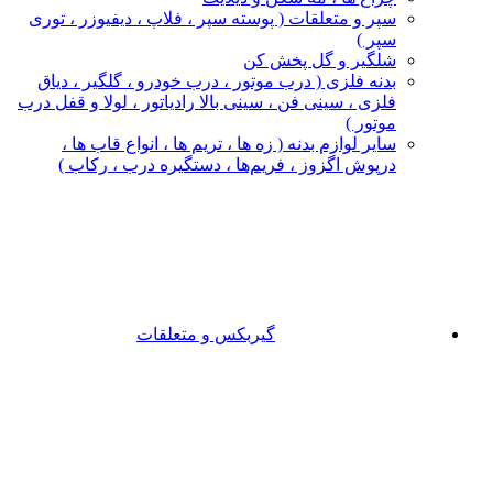
سپر و متعلقات ( پوسته سپر ، فلاپ ، دیفیوزر ، توری
سپر )
شلگیر و گل‌ پخش‌ کن
بدنه فلزی ( درب موتور ، درب خودرو ، گلگیر ، دیاق
فلزی ، سینی فن ، سینی بالا رادیاتور ، لولا و قفل درب
موتور )
سایر لوازم بدنه ( زه ها ، تریم ها ، انواع قاب ها ،
درپوش اگزوز ، فریم‌ها ، دستگیره درب ، رکاب )
گیربکس و متعلقات