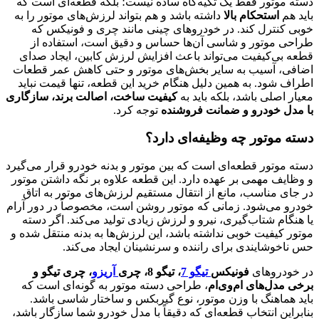
دسته موتور فقط یک تکیه‌گاه ساده نیست؛ بلکه قطعه‌ای است که
باید هم
استحکام بالا
داشته باشد و هم بتواند لرزش‌های موتور را به
خوبی کنترل کند. در خودروهای چینی مانند چری و فونیکس که
طراحی موتور و شاسی آن‌ها حساس و دقیق است، استفاده از
قطعه بی‌کیفیت می‌تواند باعث افزایش لرزش کابین، ایجاد صدای
اضافی، آسیب به سایر بخش‌های موتور و حتی کاهش عمر قطعات
اطراف شود. به همین دلیل هنگام خرید این قطعه، تنها قیمت نباید
معیار اصلی باشد، بلکه باید به
کیفیت ساخت، اصالت برند، سازگاری
با مدل خودرو و ضمانت فروشنده
توجه کرد.
دسته موتور چه وظیفه‌ای دارد؟
دسته موتور قطعه‌ای است که بین موتور و بدنه خودرو قرار می‌گیرد
و وظایف مهمی بر عهده دارد. این قطعه علاوه بر نگه داشتن موتور
در جای مناسب، مانع از انتقال مستقیم لرزش‌های موتور به اتاق
خودرو می‌شود. زمانی که موتور روشن است، مخصوصاً در دور آرام
یا هنگام شتاب‌گیری، نیرو و لرزش زیادی تولید می‌کند. اگر دسته
موتور کیفیت خوبی نداشته باشد، این لرزش‌ها به بدنه منتقل شده و
حس ناخوشایندی برای راننده و سرنشینان ایجاد می‌کند.
در خودروهای
فونیکس
تیگو 7
، تیگو 8، چری
آریزو
، چری تیگو و
برخی مدل‌های ام‌وی‌ام
، طراحی دسته موتور به گونه‌ای است که
باید هماهنگ با وزن موتور، نوع گیربکس و ساختار شاسی باشد.
بنابراین انتخاب قطعه‌ای که دقیقاً با مدل خودرو شما سازگار باشد،