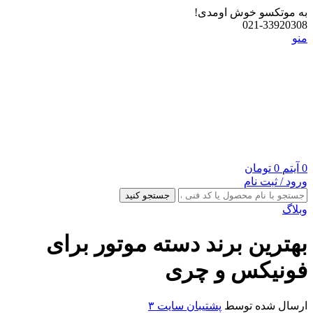
به موتکسو خوش اومدی!
021-33920308
منو
0
آیتم
0
تومان
ورود / ثبت نام
جستجو کنید
وبلاگ
بهترین برند دسته موتور برای
فونیکس و چری
ارسال شده توسط
پشتیبان سایت ۳