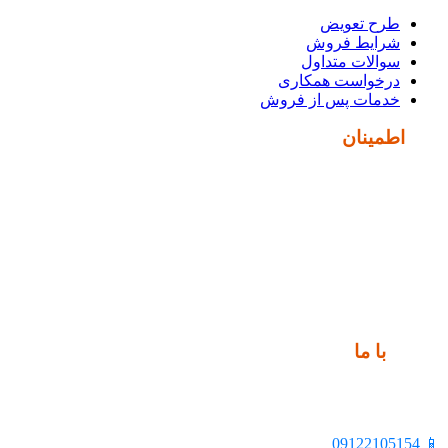
طرح تعویض
شرایط فروش
سوالات متداول
درخواست همکاری
خدمات پس از فروش
نماد
اطمینان
ارتباط
با ما
📍 تهران، خیابان ملت، بالاتر از اکباتان، بن بست هنر، ساختمان
بیستون، پلاک 2، واحد 10
📱 09122105154