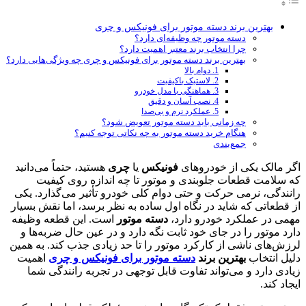
بهترین برند دسته موتور برای فونیکس و چری
دسته موتور چه وظیفه‌ای دارد؟
چرا انتخاب برند معتبر اهمیت دارد؟
بهترین برند دسته موتور برای فونیکس و چری چه ویژگی‌هایی دارد؟
1. دوام بالا
2. لاستیک باکیفیت
3. هماهنگی با مدل خودرو
4. نصب آسان و دقیق
5. عملکرد نرم و بی‌صدا
چه زمانی باید دسته موتور تعویض شود؟
هنگام خرید دسته موتور به چه نکاتی توجه کنیم؟
جمع‌بندی
اگر مالک یکی از خودروهای
فونیکس
یا
چری
هستید، حتماً می‌دانید
که سلامت قطعات جلوبندی و موتور تا چه اندازه روی کیفیت
رانندگی، نرمی حرکت و حتی دوام کلی خودرو تأثیر می‌گذارد. یکی
از قطعاتی که شاید در نگاه اول ساده به نظر برسد، اما نقش بسیار
مهمی در عملکرد خودرو دارد،
دسته موتور
است. این قطعه وظیفه
دارد موتور را در جای خود ثابت نگه دارد و در عین حال ضربه‌ها و
لرزش‌های ناشی از کارکرد موتور را تا حد زیادی جذب کند. به همین
دلیل انتخاب
بهترین برند
دسته موتور برای فونیکس و چری
اهمیت
زیادی دارد و می‌تواند تفاوت قابل توجهی در تجربه رانندگی شما
ایجاد کند.