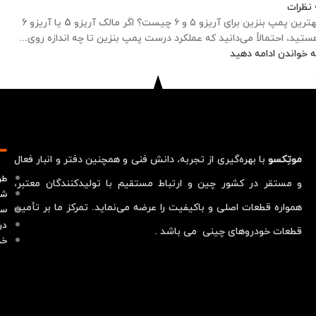
نظرات
بهترین پمپ بنزین برای آریزو ۵ و ۶ چیست؟ اگر مالک آریزو 5 یا آریزو 6
ستید، احتمالاً می‌دانید که عملکرد درست پمپ بنزین تا چه اندازه روی...
ه خواندن ادامه دهید
موتِکسو
با بهره‌گیری از تجربه، دانش فنی و همچنین دفتر و انبار فعال
طر
و مستقر در کشور چین و ارتباط مستقیم با تولیدکنندگان معتبر،
شر
همواره قطعات اصلی و باکیفیت را عرضه می‌نماید. تمرکز ما بر تأمین
سو
در
قطعات خودروهای چینی می باشد .
خد