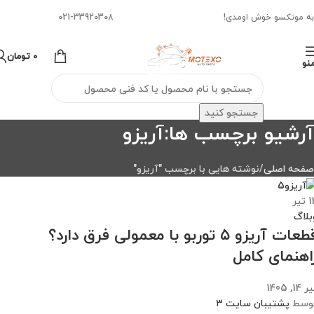
به موتکسو خوش اومدی!
021-33920308
0
تومان
نو
جستجو کنید
آرشیو برچسب ها:آریزو
صفحه اصلی
نوشته هایی با برچسب "آریزو"
1
تیر
بلاگ
قطعات آریزو ۵ توربو با معمولی فرق دارد؟
اهنمای کامل
 14, 1405
وسط
پشتیبان سایت ۳