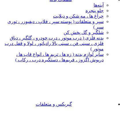
آینه‌ها
جلو پنجره
چراغ‌ ها ، مه‌ شکن و دیلایت
سپر و متعلقات ( پوسته سپر ، فلاپ ، دیفیوزر ، توری
سپر )
شلگیر و گل‌ پخش‌ کن
بدنه فلزی ( درب موتور ، درب خودرو ، گلگیر ، دیاق
فلزی ، سینی فن ، سینی بالا رادیاتور ، لولا و قفل درب
موتور )
سایر لوازم بدنه ( زه ها ، تریم ها ، انواع قاب ها ،
درپوش اگزوز ، فریم‌ها ، دستگیره درب ، رکاب )
گیربکس و متعلقات