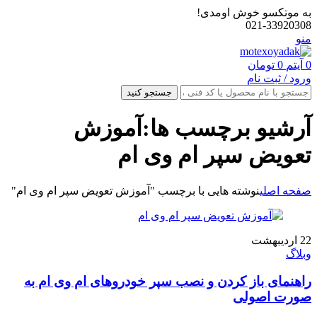
به موتکسو خوش اومدی!
021-33920308
منو
0
آیتم
0
تومان
ورود / ثبت نام
جستجو کنید
آرشیو برچسب ها:آموزش
تعویض سپر ام وی ام
صفحه اصلی
نوشته هایی با برچسب "آموزش تعویض سپر ام وی ام"
22
اردیبهشت
وبلاگ
راهنمای باز کردن و نصب سپر خودروهای ام وی ام به‌
صورت اصولی