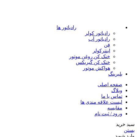
رادیاتور ها
رادیاتور کولر
رادیاتور آب
فن
اینترکولر
خنک کن روغن موتور
خنک کن گیربکس
هواکش موتور
بلبرینگ
صفحه اصلی
وبلاگ
تماس با ما
لیست علاقه مندی ها
مقایسه
ورود / ثبت نام
سبد خرید
بستن
وارد شوید