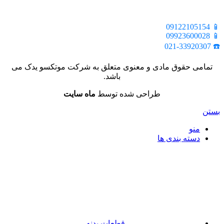
📍 تهران، خیابان ملت، بالاتر از اکباتان، بن بست هنر، ساختمان
بیستون، پلاک 2، واحد 10
📱 09122105154
📱 09923600028
☎️ 021-33920307
تمامی حقوق مادی و معنوی متعلق به شرکت موتکسو یدک می
باشد.
طراحی شده توسط
ماه سایت
بستن
منو
دسته بندی ها
قطعات بدنه