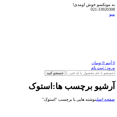
به موتکسو خوش اومدی!
021-33920308
منو
0
آیتم
0
تومان
ورود / ثبت نام
جستجو کنید
آرشیو برچسب ها:استوک
صفحه اصلی
نوشته هایی با برچسب "استوک"