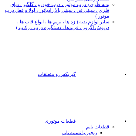
بدنه فلزی ( درب موتور ، درب خودرو ، گلگیر ، دیاق
فلزی ، سینی فن ، سینی بالا رادیاتور ، لولا و قفل درب
موتور )
سایر لوازم بدنه ( زه ها ، تریم ها ، انواع قاب ها ،
درپوش اگزوز ، فریم‌ها ، دستگیره درب ، رکاب )
گیربکس و متعلقات
قطعات موتوری
قطعات تایم
زنجیر یا تسمه تایم