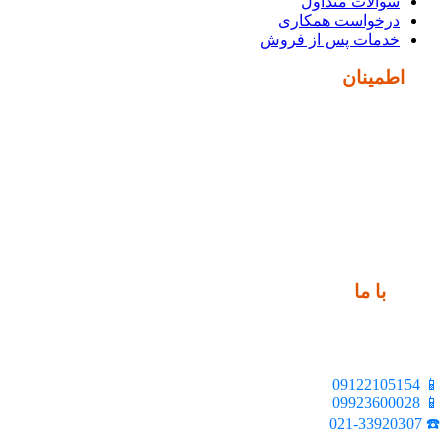
سوالات متداول
درخواست همکاری
خدمات پس از فروش
نماد
اطمینان
ارتباط
با ما
📍 تهران، خیابان ملت، بالاتر از اکباتان، بن بست هنر، ساختمان
بیستون، پلاک 2، واحد 10
📱 09122105154
📱 09923600028
☎️ 021-33920307