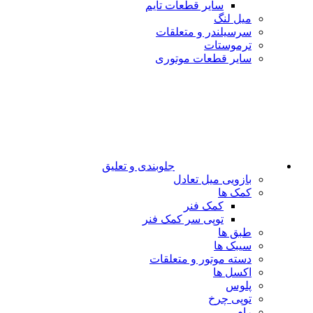
سایر قطعات تایم
میل لنگ
سرسیلندر و متعلقات
ترموستات
سایر قطعات موتوری
جلوبندی و تعلیق
بازویی میل تعادل
کمک ها
کمک فنر
توپی سر کمک فنر
طبق ها
سیبک ها
دسته موتور و متعلقات
اکسل ها
پلوس
توپی چرخ
رام