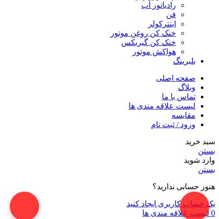
رادیاتور آب
فن
اینترکولر
خنک کن روغن موتور
خنک کن گیربکس
هواکش موتور
بلبرینگ
صفحه اصلی
وبلاگ
تماس با ما
لیست علاقه مندی ها
مقایسه
ورود / ثبت نام
سبد خرید
بستن
وارد شوید
بستن
هنوز حسابی ندارید؟
یک حساب کاربری ایجاد کنید
0
لیست علاقه مندی ها