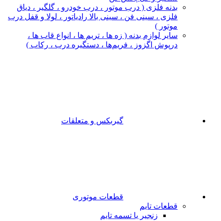
بدنه فلزی ( درب موتور ، درب خودرو ، گلگیر ، دیاق
فلزی ، سینی فن ، سینی بالا رادیاتور ، لولا و قفل درب
موتور )
سایر لوازم بدنه ( زه ها ، تریم ها ، انواع قاب ها ،
درپوش اگزوز ، فریم‌ها ، دستگیره درب ، رکاب )
گیربکس و متعلقات
قطعات موتوری
قطعات تایم
زنجیر یا تسمه تایم