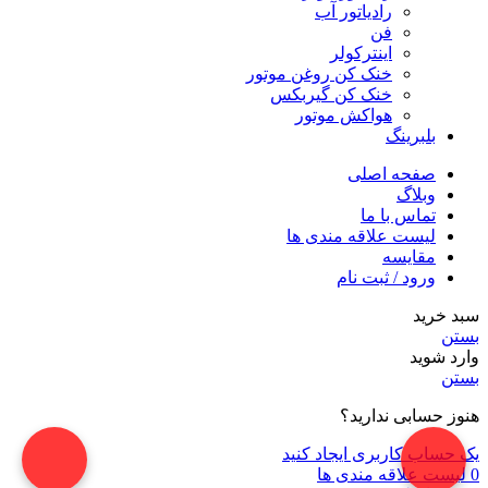
رادیاتور آب
فن
اینترکولر
خنک کن روغن موتور
خنک کن گیربکس
هواکش موتور
بلبرینگ
صفحه اصلی
وبلاگ
تماس با ما
لیست علاقه مندی ها
مقایسه
ورود / ثبت نام
سبد خرید
بستن
وارد شوید
بستن
هنوز حسابی ندارید؟
یک حساب کاربری ایجاد کنید
0
لیست علاقه مندی ها