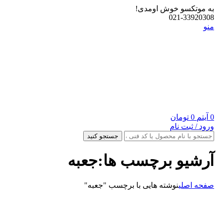
به موتکسو خوش اومدی!
021-33920308
منو
0
آیتم
0
تومان
ورود / ثبت نام
جستجو کنید
آرشیو برچسب ها:جعبه
صفحه اصلی
نوشته هایی با برچسب "جعبه"