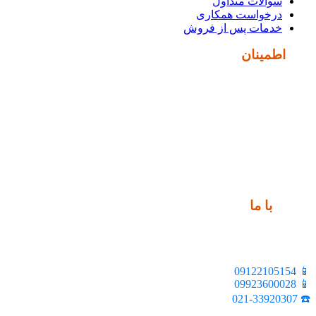
سوالات متداول
درخواست همکاری
خدمات پس از فروش
نماد
اطمینان
ارتباط
با ما
📍 تهران، خیابان ملت، بالاتر از اکباتان، بن بست هنر، ساختمان
بیستون، پلاک 2، واحد 10
📱 09122105154
📱 09923600028
☎️ 021-33920307