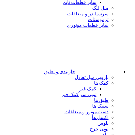
سایر قطعات تایم
میل لنگ
سرسیلندر و متعلقات
ترموستات
سایر قطعات موتوری
جلوبندی و تعلیق
بازویی میل تعادل
کمک ها
کمک فنر
توپی سر کمک فنر
طبق ها
سیبک ها
دسته موتور و متعلقات
اکسل ها
پلوس
توپی چرخ
رام