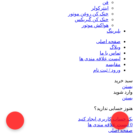
فن
اینترکولر
خنک کن روغن موتور
خنک کن گیربکس
هواکش موتور
بلبرینگ
صفحه اصلی
وبلاگ
تماس با ما
لیست علاقه مندی ها
مقایسه
ورود / ثبت نام
سبد خرید
بستن
وارد شوید
بستن
هنوز حسابی ندارید؟
یک حساب کاربری ایجاد کنید
0
لیست علاقه مندی ها
صفحه اصلی