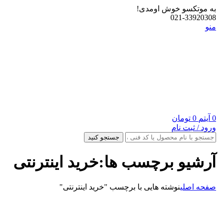
به موتکسو خوش اومدی!
021-33920308
منو
0
آیتم
0
تومان
ورود / ثبت نام
جستجو کنید
آرشیو برچسب ها:خرید اینترنتی
صفحه اصلی
نوشته هایی با برچسب "خرید اینترنتی"