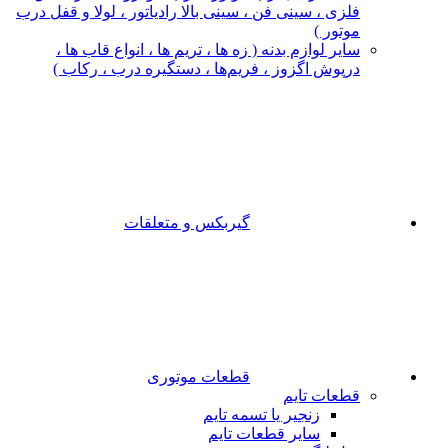
فلزی ، سینی فن ، سینی بالا رادیاتور ، لولا و قفل درب
موتور )
سایر لوازم بدنه ( زه ها ، تریم ها ، انواع قاب ها ،
درپوش اگزوز ، فریم‌ها ، دستگیره درب ، رکاب )
گیربکس و متعلقات
قطعات موتوری
قطعات تایم
زنجیر یا تسمه تایم
سایر قطعات تایم