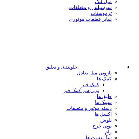
میل لنگ
سرسیلندر و متعلقات
ترموستات
سایر قطعات موتوری
جلوبندی و تعلیق
بازویی میل تعادل
کمک ها
کمک فنر
توپی سر کمک فنر
طبق ها
سیبک ها
دسته موتور و متعلقات
اکسل ها
پلوس
توپی چرخ
رام
سگ دست ها