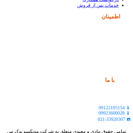
خدمات پس از فروش
نماد
اطمینان
ارتباط
با ما
📍 تهران، خیابان ملت، بالاتر از اکباتان، بن بست هنر، ساختمان
بیستون، پلاک 2، واحد 10
📱 09122105154
📱 09923600028
☎️ 021-33920307
تمامی حقوق مادی و معنوی متعلق به شرکت موتکسو یدک می