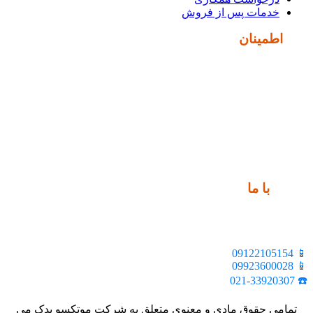
خدمات پس از فروش
نماد
اطمینان
ارتباط
با ما
📍 تهران، خیابان ملت، بالاتر از اکباتان، بن بست هنر، ساختمان
بیستون، پلاک 2، واحد 10
📱 09122105154
📱 09923600028
☎️ 021-33920307
تمامی حقوق مادی و معنوی متعلق به شرکت موتکسو یدک می