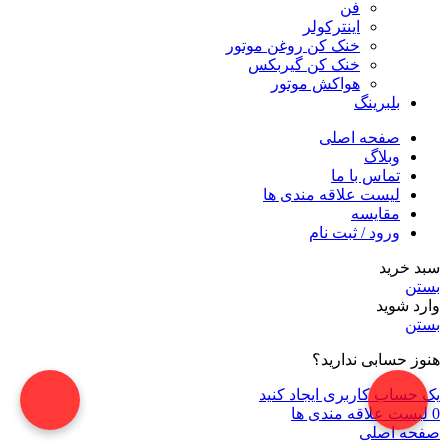
فن
اینترکولر
خنک کن روغن موتور
خنک کن گیربکس
هواکش موتور
بلبرینگ
صفحه اصلی
وبلاگ
تماس با ما
لیست علاقه مندی ها
مقایسه
ورود / ثبت نام
سبد خرید
بستن
وارد شوید
بستن
هنوز حسابی ندارید؟
یک حساب کاربری ایجاد کنید
0
لیست علاقه مندی ها
صفحه اصلی