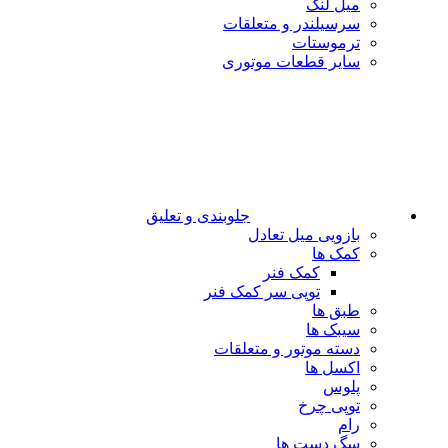
میل لنگ
سرسیلندر و متعلقات
ترموستات
سایر قطعات موتوری
جلوبندی و تعلیق
بازویی میل تعادل
کمک ها
کمک فنر
توپی سر کمک فنر
طبق ها
سیبک ها
دسته موتور و متعلقات
اکسل ها
پلوس
توپی چرخ
رام
سگ دست ها