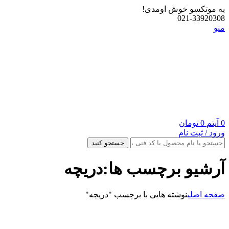
به موتکسو خوش اومدی!
021-33920308
منو
0
آیتم
0
تومان
ورود / ثبت نام
جستجو کنید
آرشیو برچسب ها:دریچه
صفحه اصلی
نوشته هایی با برچسب "دریچه"