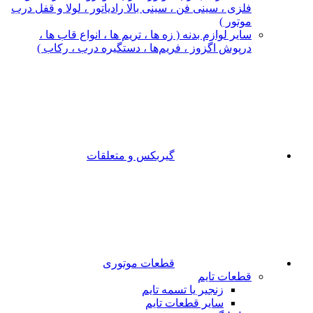
فلزی ، سینی فن ، سینی بالا رادیاتور ، لولا و قفل درب
موتور )
سایر لوازم بدنه ( زه ها ، تریم ها ، انواع قاب ها ،
درپوش اگزوز ، فریم‌ها ، دستگیره درب ، رکاب )
گیربکس و متعلقات
قطعات موتوری
قطعات تایم
زنجیر یا تسمه تایم
سایر قطعات تایم