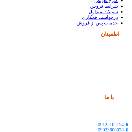
طرح تعویض
شرایط فروش
سوالات متداول
درخواست همکاری
خدمات پس از فروش
نماد
اطمینان
ارتباط
با ما
📍 تهران، خیابان ملت، بالاتر از اکباتان، بن بست هنر، ساختمان
بیستون، پلاک 2، واحد 10
📱 09122105154
📱 09923600028