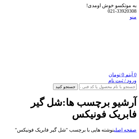
به موتکسو خوش اومدی!
021-33920308
منو
0
آیتم
0
تومان
ورود / ثبت نام
جستجو کنید
آرشیو برچسب ها:شل گیر
فابریک فونیکس
صفحه اصلی
نوشته هایی با برچسب "شل گیر فابریک فونیکس"