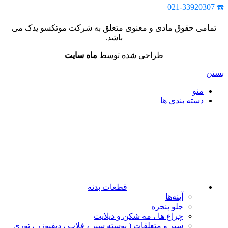
☎️ 021-33920307
تمامی حقوق مادی و معنوی متعلق به شرکت موتکسو یدک می
باشد.
طراحی شده توسط
ماه سایت
بستن
منو
دسته بندی ها
قطعات بدنه
آینه‌ها
جلو پنجره
چراغ‌ ها ، مه‌ شکن و دیلایت
سپر و متعلقات ( پوسته سپر ، فلاپ ، دیفیوزر ، توری