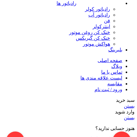
رادیاتور ها
رادیاتور کولر
رادیاتور آب
فن
اینترکولر
خنک کن روغن موتور
خنک کن گیربکس
هواکش موتور
بلبرینگ
صفحه اصلی
وبلاگ
تماس با ما
لیست علاقه مندی ها
مقایسه
ورود / ثبت نام
سبد خرید
بستن
وارد شوید
بستن
هنوز حسابی ندارید؟