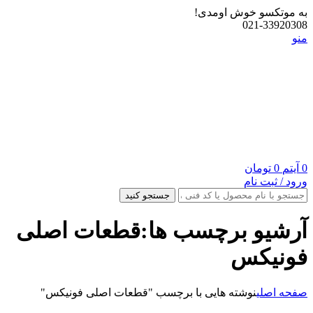
به موتکسو خوش اومدی!
021-33920308
منو
0
آیتم
0
تومان
ورود / ثبت نام
جستجو کنید
آرشیو برچسب ها:قطعات اصلی
فونیکس
صفحه اصلی
نوشته هایی با برچسب "قطعات اصلی فونیکس"