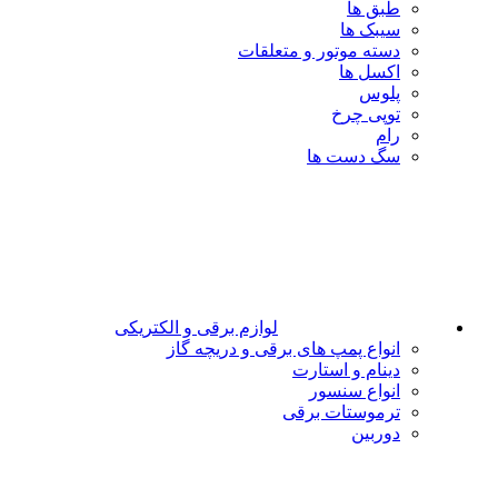
طبق ها
سیبک ها
دسته موتور و متعلقات
اکسل ها
پلوس
توپی چرخ
رام
سگ دست ها
لوازم برقی و الکتریکی
انواع پمپ های برقی و دریچه گاز
دینام و استارت
انواع سنسور
ترموستات برقی
دوربین