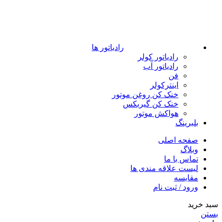
رادیاتور ها
رادیاتور کولر
رادیاتور آب
فن
اینترکولر
خنک کن روغن موتور
خنک کن گیربکس
هواکش موتور
بلبرینگ
صفحه اصلی
وبلاگ
تماس با ما
لیست علاقه مندی ها
مقایسه
ورود / ثبت نام
سبد خرید
بستن