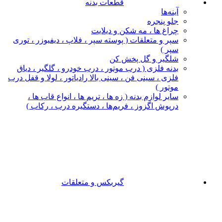
قطعات بدنه
آینه‌ها
جلو پنجره
چراغ‌ ها ، مه‌ شکن و دیلایت
سپر و متعلقات ( پوسته سپر ، فلاپ ، دیفیوزر ، توری
سپر )
شلگیر و گل‌ پخش‌ کن
بدنه فلزی ( درب موتور ، درب خودرو ، گلگیر ، دیاق
فلزی ، سینی فن ، سینی بالا رادیاتور ، لولا و قفل درب
موتور )
سایر لوازم بدنه ( زه ها ، تریم ها ، انواع قاب ها ،
درپوش اگزوز ، فریم‌ها ، دستگیره درب ، رکاب )
گیربکس و متعلقات