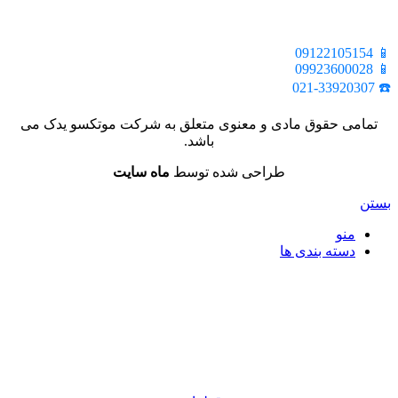
📍 تهران، خیابان ملت، بالاتر از اکباتان، بن بست هنر، ساختمان
بیستون، پلاک 2، واحد 10
📱 09122105154
📱 09923600028
☎️ 021-33920307
تمامی حقوق مادی و معنوی متعلق به شرکت موتکسو یدک می
باشد.
طراحی شده توسط
ماه سایت
بستن
منو
دسته بندی ها