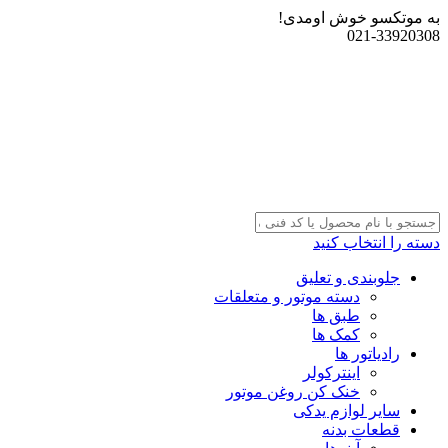
به موتکسو خوش اومدی!
021-33920308
دسته را انتخاب کنید
جلوبندی و تعلیق
دسته موتور و متعلقات
طبق ها
کمک ها
رادیاتور ها
اینترکولر
خنک کن روغن موتور
سایر لوازم یدکی
قطعات بدنه