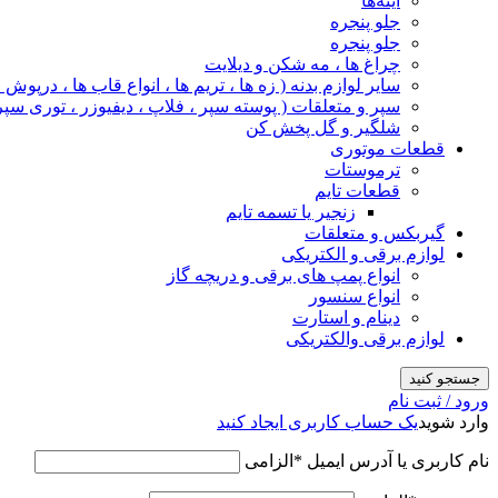
آینه‌ها
جلو پنجره
جلو پنجره
چراغ‌ ها ، مه‌ شکن و دیلایت
سایر لوازم بدنه ( زه ها ، تریم ها ، انواع قاب ها ، درپوش
سپر و متعلقات ( پوسته سپر ، فلاپ ، دیفیوزر ، توری سپر
شلگیر و گل‌ پخش‌ کن
قطعات موتوری
ترموستات
قطعات تایم
زنجیر یا تسمه تایم
گیربکس و متعلقات
لوازم برقی و الکتریکی
انواع پمپ های برقی و دریچه گاز
انواع سنسور
دینام و استارت
لوازم برقی والکتریکی
جستجو کنید
ورود / ثبت نام
وارد شوید
یک حساب کاربری ایجاد کنید
نام کاربری یا آدرس ایمیل
*
الزامی