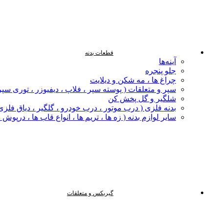
قطعات بدنه
آینه‌ها
جلو پنجره
چراغ‌ ها ، مه‌ شکن و دیلایت
سپر و متعلقات ( پوسته سپر ، فلاپ ، دیفیوزر ، توری سپر
شلگیر و گل‌ پخش‌ کن
بدنه فلزی ( درب موتور ، درب خودرو ، گلگیر ، دیاق فلزی ،
سایر لوازم بدنه ( زه ها ، تریم ها ، انواع قاب ها ، درپوش
گیربکس و متعلقات