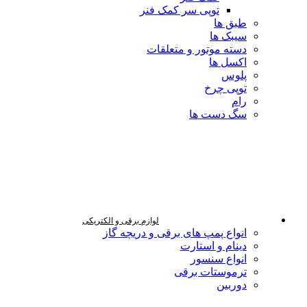
توپی سر کمک فنر
طبق ها
سیبک ها
دسته موتور و متعلقات
اکسل ها
پلوس
توپی چرخ
رام
سگ دست ها
لوازم برقی و الکتریکی
انواع پمپ های برقی و دریچه گاز
دینام و استارت
انواع سنسور
ترموستات برقی
دوربین