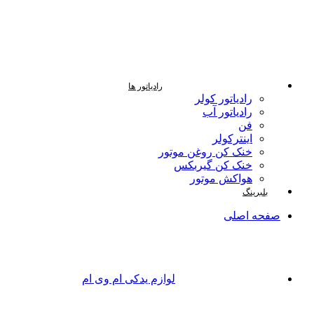
رادیاتور ها
رادیاتور کولر
رادیاتور آب
فن
اینترکولر
خنک کن روغن موتور
خنک کن گیربکس
هواکش موتور
بلبرینگ
صفحه اصلی
لوازم یدکی ام وی ام