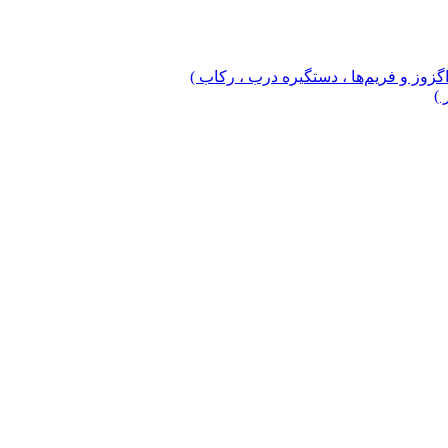
 اگزوز و فریم‌ها ، دستگیره درب ، رکاب )
 )