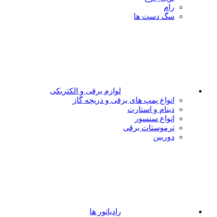
رام
سگ دست ها
لوازم برقی و الکتریکی
انواع پمپ های برقی و دریچه گاز
دینام و استارت
انواع سنسور
ترموستات برقی
دوربین
رادیاتور ها