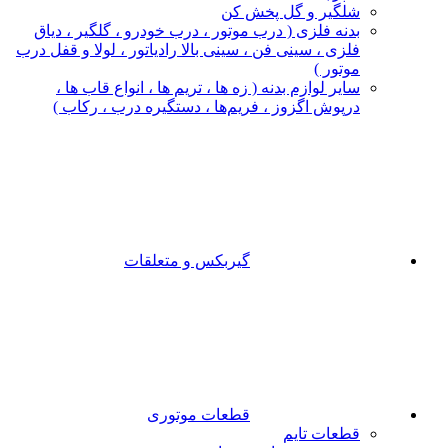
شلگیر و گل‌ پخش‌ کن
بدنه فلزی ( درب موتور ، درب خودرو ، گلگیر ، دیاق
فلزی ، سینی فن ، سینی بالا رادیاتور ، لولا و قفل درب
موتور )
سایر لوازم بدنه ( زه ها ، تریم ها ، انواع قاب ها ،
درپوش اگزوز ، فریم‌ها ، دستگیره درب ، رکاب )
گیربکس و متعلقات
قطعات موتوری
قطعات تایم