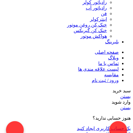
رادیاتور کولر
رادیاتور آب
فن
اینترکولر
خنک کن روغن موتور
خنک کن گیربکس
هواکش موتور
بلبرینگ
صفحه اصلی
وبلاگ
تماس با ما
لیست علاقه مندی ها
مقایسه
ورود / ثبت نام
سبد خرید
بستن
وارد شوید
بستن
هنوز حسابی ندارید؟
یک حساب کاربری ایجاد کنید