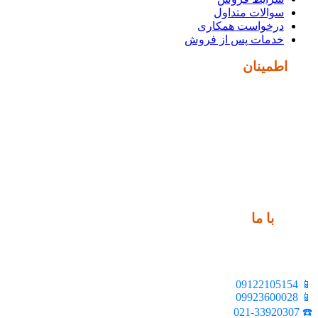
سوالات متداول
درخواست همکاری
خدمات پس از فروش
نماد
اطمینان
ارتباط
با ما
📍 تهران، خیابان ملت، بالاتر از اکباتان، بن بست هنر، ساختمان
بیستون، پلاک 2، واحد 10
📱 09122105154
📱 09923600028
☎️ 021-33920307