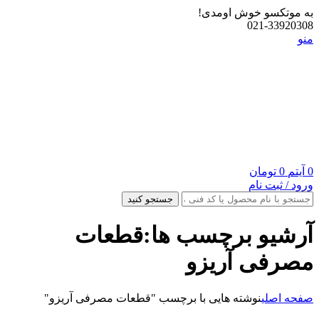
به موتکسو خوش اومدی!
021-33920308
منو
0
آیتم
0
تومان
ورود / ثبت نام
جستجو کنید
آرشیو برچسب ها:قطعات
مصرفی آریزو
صفحه اصلی
نوشته هایی با برچسب "قطعات مصرفی آریزو"