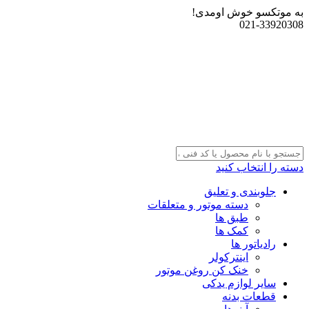
به موتکسو خوش اومدی!
021-33920308
دسته را انتخاب کنید
جلوبندی و تعلیق
دسته موتور و متعلقات
طبق ها
کمک ها
رادیاتور ها
اینترکولر
خنک کن روغن موتور
سایر لوازم یدکی
قطعات بدنه