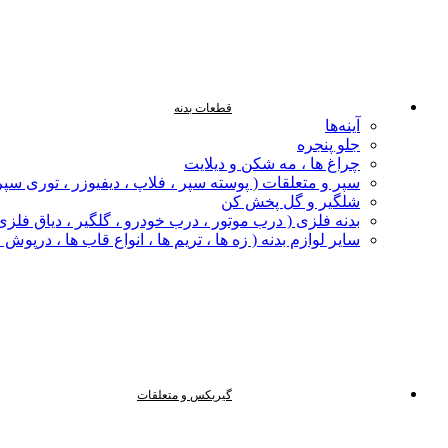
قطعات بدنه
آینه‌ها
جلو پنجره
چراغ‌ ها ، مه‌ شکن و دیلایت
سپر و متعلقات ( پوسته سپر ، فلاپ ، دیفیوزر ، توری سپر
شلگیر و گل‌ پخش‌ کن
بدنه فلزی ( درب موتور ، درب خودرو ، گلگیر ، دیاق فلزی ،
سایر لوازم بدنه ( زه ها ، تریم ها ، انواع قاب ها ، درپوش
گیربکس و متعلقات