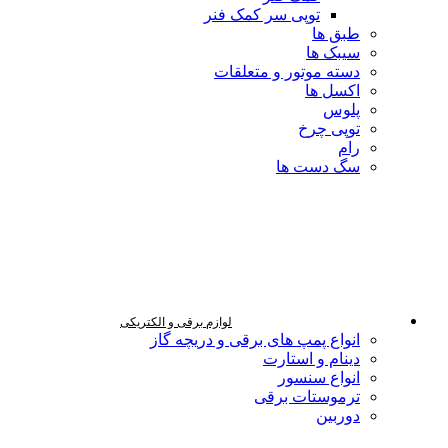
توپی سر کمک فنر
طبق ها
سیبک ها
دسته موتور و متعلقات
اکسل ها
پلوس
توپی چرخ
رام
سگ دست ها
لوازم برقی و الکتریکی
انواع پمپ های برقی و دریچه گاز
دینام و استارت
انواع سنسور
ترموستات برقی
دوربین