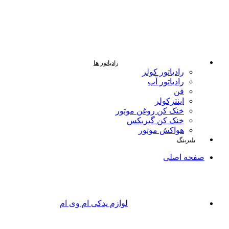
رادیاتور ها
رادیاتور کولر
رادیاتور آب
فن
اینترکولر
خنک کن روغن موتور
خنک کن گیربکس
هواکش موتور
بلبرینگ
صفحه اصلی
لوازم یدکی ام وی ام