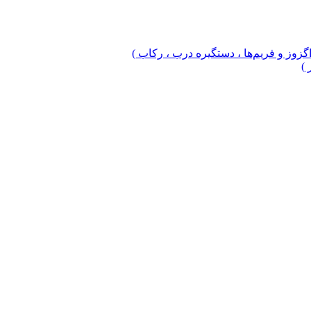
 اگزوز و فریم‌ها ، دستگیره درب ، رکاب )
 )