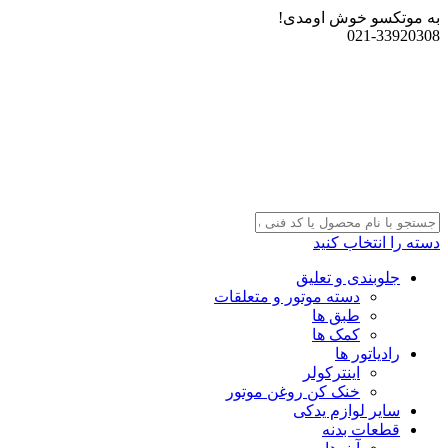
به موتکسو خوش اومدی!
021-33920308
دسته را انتخاب کنید
جلوبندی و تعلیق
دسته موتور و متعلقات
طبق ها
کمک ها
رادیاتور ها
اینترکولر
خنک کن روغن موتور
سایر لوازم یدکی
قطعات بدنه