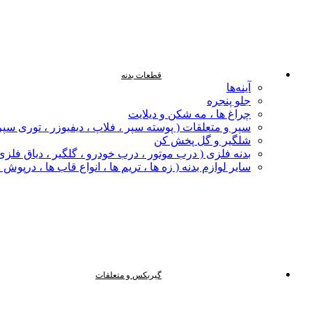
قطعات بدنه
آینه‌ها
جلو پنجره
چراغ‌ ها ، مه‌ شکن و دیلایت
سپر و متعلقات ( پوسته سپر ، فلاپ ، دیفیوزر ، توری سپر
شلگیر و گل‌ پخش‌ کن
بدنه فلزی ( درب موتور ، درب خودرو ، گلگیر ، دیاق فلزی ،
سایر لوازم بدنه ( زه ها ، تریم ها ، انواع قاب ها ، درپوش
گیربکس و متعلقات