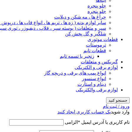
آینه‌ها
جلو پنجره
جلو پنجره
چراغ‌ ها ، مه‌ شکن و دیلایت
سایر لوازم بدنه ( زه ها ، تریم ها ، انواع قاب ها ، درپوش
سپر و متعلقات ( پوسته سپر ، فلاپ ، دیفیوزر ، توری سپر
شلگیر و گل‌ پخش‌ کن
قطعات موتوری
ترموستات
قطعات تایم
زنجیر یا تسمه تایم
گیربکس و متعلقات
لوازم برقی و الکتریکی
انواع پمپ های برقی و دریچه گاز
انواع سنسور
دینام و استارت
لوازم برقی والکتریکی
جستجو کنید
ورود / ثبت نام
وارد شوید
یک حساب کاربری ایجاد کنید
نام کاربری یا آدرس ایمیل
*
الزامی