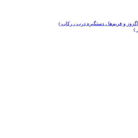
 اگزوز و فریم‌ها ، دستگیره درب ، رکاب )
 )