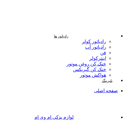
رادیاتور ها
رادیاتور کولر
رادیاتور آب
فن
اینترکولر
خنک کن روغن موتور
خنک کن گیربکس
هواکش موتور
بلبرینگ
صفحه اصلی
لوازم یدکی ام وی ام