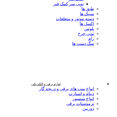
توپی سر کمک فنر
طبق ها
سیبک ها
دسته موتور و متعلقات
اکسل ها
پلوس
توپی چرخ
رام
سگ دست ها
لوازم برقی و الکتریکی
انواع پمپ های برقی و دریچه گاز
دینام و استارت
انواع سنسور
ترموستات برقی
دوربین