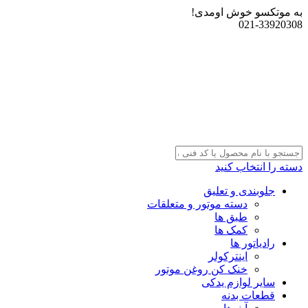
به موتکسو خوش اومدی!
021-33920308
دسته را انتخاب کنید
جلوبندی و تعلیق
دسته موتور و متعلقات
طبق ها
کمک ها
رادیاتور ها
اینترکولر
خنک کن روغن موتور
سایر لوازم یدکی
قطعات بدنه