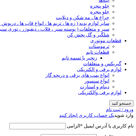
آینه‌ها
جلو پنجره
جلو پنجره
چراغ‌ ها ، مه‌ شکن و دیلایت
سایر لوازم بدنه ( زه ها ، تریم ها ، انواع قاب ها ، درپوش
سپر و متعلقات ( پوسته سپر ، فلاپ ، دیفیوزر ، توری سپر
شلگیر و گل‌ پخش‌ کن
قطعات موتوری
ترموستات
قطعات تایم
زنجیر یا تسمه تایم
گیربکس و متعلقات
لوازم برقی و الکتریکی
انواع پمپ های برقی و دریچه گاز
انواع سنسور
دینام و استارت
لوازم برقی والکتریکی
جستجو کنید
ورود / ثبت نام
وارد شوید
یک حساب کاربری ایجاد کنید
نام کاربری یا آدرس ایمیل
*
الزامی