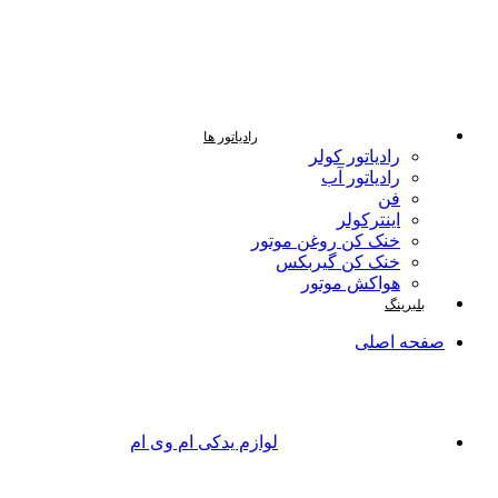
رادیاتور ها
رادیاتور کولر
رادیاتور آب
فن
اینترکولر
خنک کن روغن موتور
خنک کن گیربکس
هواکش موتور
بلبرینگ
صفحه اصلی
لوازم یدکی ام وی ام