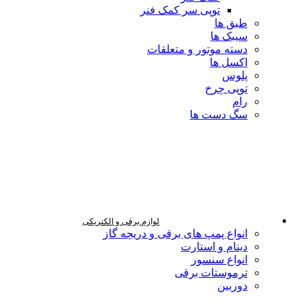
توپی سر کمک فنر
طبق ها
سیبک ها
دسته موتور و متعلقات
اکسل ها
پلوس
توپی چرخ
رام
سگ دست ها
لوازم برقی و الکتریکی
انواع پمپ های برقی و دریچه گاز
دینام و استارت
انواع سنسور
ترموستات برقی
دوربین