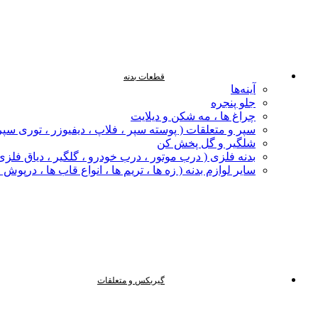
قطعات بدنه
آینه‌ها
جلو پنجره
چراغ‌ ها ، مه‌ شکن و دیلایت
سپر و متعلقات ( پوسته سپر ، فلاپ ، دیفیوزر ، توری سپر
شلگیر و گل‌ پخش‌ کن
بدنه فلزی ( درب موتور ، درب خودرو ، گلگیر ، دیاق فلزی ،
سایر لوازم بدنه ( زه ها ، تریم ها ، انواع قاب ها ، درپوش
گیربکس و متعلقات