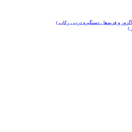
 اگزوز و فریم‌ها ، دستگیره درب ، رکاب )
 )