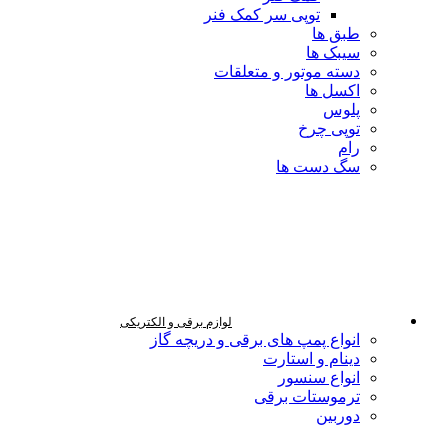
توپی سر کمک فنر
طبق ها
سیبک ها
دسته موتور و متعلقات
اکسل ها
پلوس
توپی چرخ
رام
سگ دست ها
لوازم برقی و الکتریکی
انواع پمپ های برقی و دریچه گاز
دینام و استارت
انواع سنسور
ترموستات برقی
دوربین