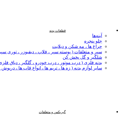
قطعات بدنه
آینه‌ها
جلو پنجره
چراغ‌ ها ، مه‌ شکن و دیلایت
سپر و متعلقات ( پوسته سپر ، فلاپ ، دیفیوزر ، توری سپر
شلگیر و گل‌ پخش‌ کن
بدنه فلزی ( درب موتور ، درب خودرو ، گلگیر ، دیاق فلزی ،
سایر لوازم بدنه ( زه ها ، تریم ها ، انواع قاب ها ، درپوش
گیربکس و متعلقات