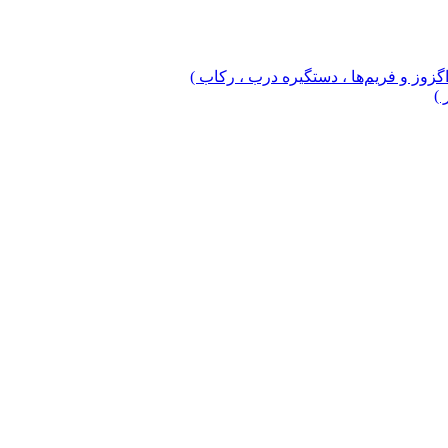
 اگزوز و فریم‌ها ، دستگیره درب ، رکاب )
 )