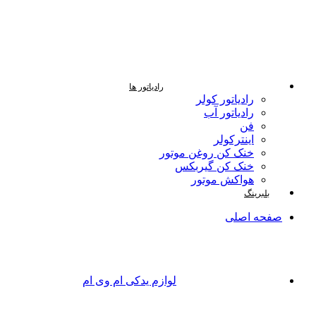
رادیاتور ها
رادیاتور کولر
رادیاتور آب
فن
اینترکولر
خنک کن روغن موتور
خنک کن گیربکس
هواکش موتور
بلبرینگ
صفحه اصلی
لوازم یدکی ام وی ام