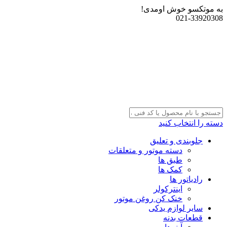
به موتکسو خوش اومدی!
021-33920308
دسته را انتخاب کنید
جلوبندی و تعلیق
دسته موتور و متعلقات
طبق ها
کمک ها
رادیاتور ها
اینترکولر
خنک کن روغن موتور
سایر لوازم یدکی
قطعات بدنه