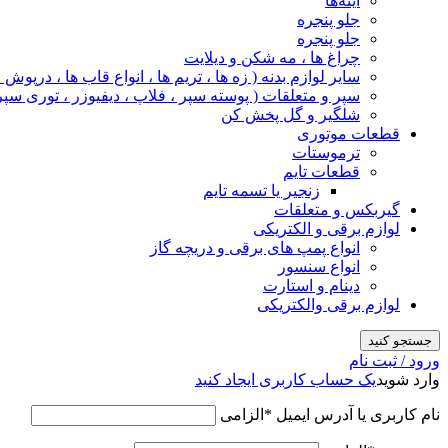
آینه‌ها
جلو پنجره
جلو پنجره
چراغ‌ ها ، مه‌ شکن و دیلایت
سایر لوازم بدنه ( زه ها ، تریم ها ، انواع قاب ها ، درپوش
سپر و متعلقات ( پوسته سپر ، فلاپ ، دیفیوزر ، توری سپر
شلگیر و گل‌ پخش‌ کن
قطعات موتوری
ترموستات
قطعات تایم
زنجیر یا تسمه تایم
گیربکس و متعلقات
لوازم برقی و الکتریکی
انواع پمپ های برقی و دریچه گاز
انواع سنسور
دینام و استارت
لوازم برقی والکتریکی
جستجو کنید
ورود / ثبت نام
وارد شوید
یک حساب کاربری ایجاد کنید
نام کاربری یا آدرس ایمیل
*
الزامی