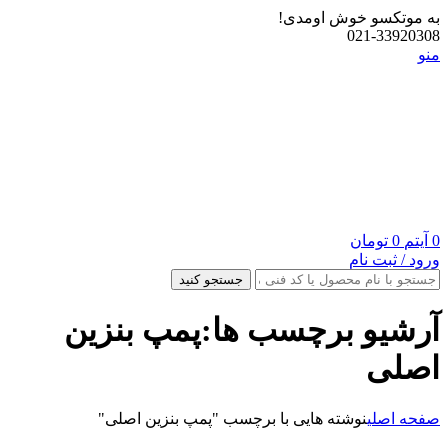
به موتکسو خوش اومدی!
021-33920308
منو
0
آیتم
0
تومان
ورود / ثبت نام
جستجو کنید
آرشیو برچسب ها:پمپ بنزین
اصلی
صفحه اصلی
نوشته هایی با برچسب "پمپ بنزین اصلی"