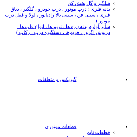
شلگیر و گل‌ پخش‌ کن
بدنه فلزی ( درب موتور ، درب خودرو ، گلگیر ، دیاق
فلزی ، سینی فن ، سینی بالا رادیاتور ، لولا و قفل درب
موتور )
سایر لوازم بدنه ( زه ها ، تریم ها ، انواع قاب ها ،
درپوش اگزوز ، فریم‌ها ، دستگیره درب ، رکاب )
گیربکس و متعلقات
قطعات موتوری
قطعات تایم