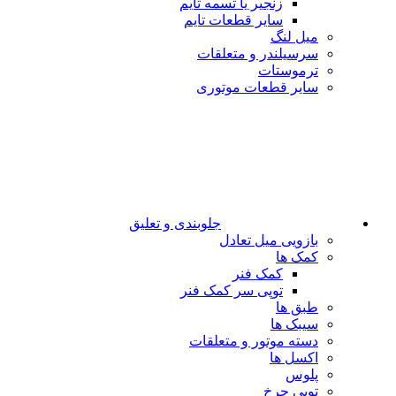
زنجیر یا تسمه تایم
سایر قطعات تایم
میل لنگ
سرسیلندر و متعلقات
ترموستات
سایر قطعات موتوری
جلوبندی و تعلیق
بازویی میل تعادل
کمک ها
کمک فنر
توپی سر کمک فنر
طبق ها
سیبک ها
دسته موتور و متعلقات
اکسل ها
پلوس
توپی چرخ