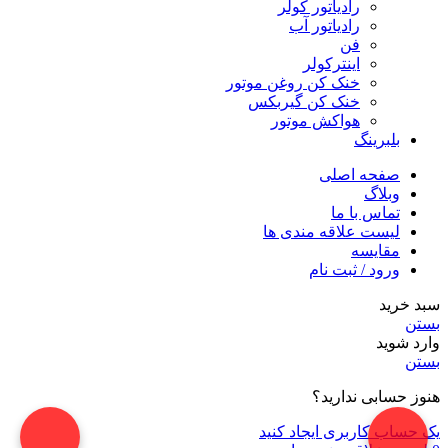
رادیاتور کولر
رادیاتور آب
فن
اینترکولر
خنک کن روغن موتور
خنک کن گیربکس
هواکش موتور
بلبرینگ
صفحه اصلی
وبلاگ
تماس با ما
لیست علاقه مندی ها
مقایسه
ورود / ثبت نام
سبد خرید
بستن
وارد شوید
بستن
هنوز حسابی ندارید؟
یک حساب کاربری ایجاد کنید