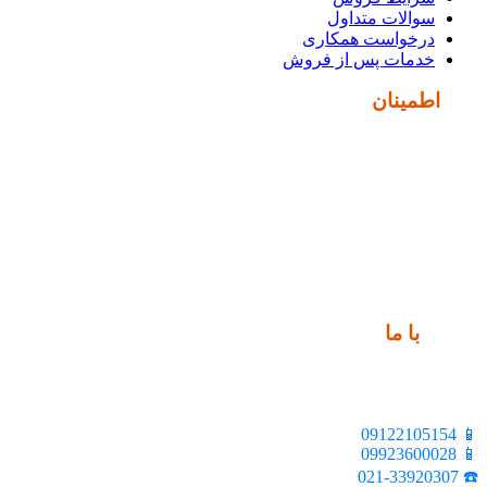
سوالات متداول
درخواست همکاری
خدمات پس از فروش
نماد
اطمینان
ارتباط
با ما
📍 تهران، خیابان ملت، بالاتر از اکباتان، بن بست هنر، ساختمان
بیستون، پلاک 2، واحد 10
📱 09122105154
📱 09923600028
☎️ 021-33920307