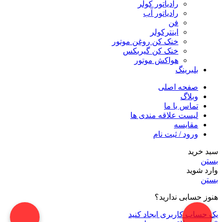
رادیاتور کولر
رادیاتور آب
فن
اینترکولر
خنک کن روغن موتور
خنک کن گیربکس
هواکش موتور
بلبرینگ
صفحه اصلی
وبلاگ
تماس با ما
لیست علاقه مندی ها
مقایسه
ورود / ثبت نام
سبد خرید
بستن
وارد شوید
بستن
هنوز حسابی ندارید؟
یک حساب کاربری ایجاد کنید