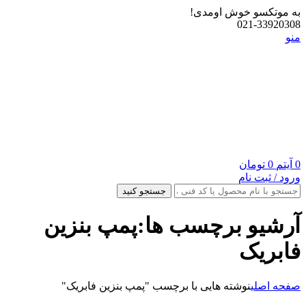
به موتکسو خوش اومدی!
021-33920308
منو
0
آیتم
0
تومان
ورود / ثبت نام
جستجو کنید
آرشیو برچسب ها:پمپ بنزین
فابریک
صفحه اصلی
نوشته هایی با برچسب "پمپ بنزین فابریک"