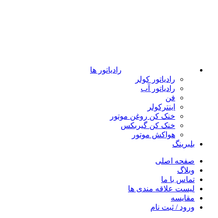
رادیاتور ها
رادیاتور کولر
رادیاتور آب
فن
اینترکولر
خنک کن روغن موتور
خنک کن گیربکس
هواکش موتور
بلبرینگ
صفحه اصلی
وبلاگ
تماس با ما
لیست علاقه مندی ها
مقایسه
ورود / ثبت نام