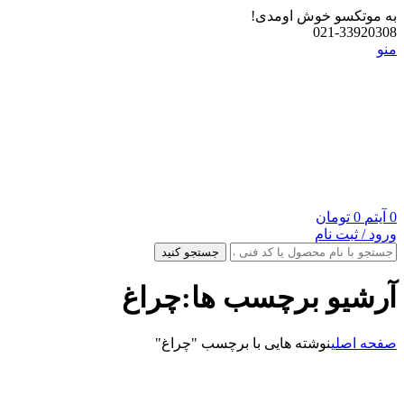
به موتکسو خوش اومدی!
021-33920308
منو
0
آیتم
0
تومان
ورود / ثبت نام
جستجو کنید
آرشیو برچسب ها:چراغ
صفحه اصلی
نوشته هایی با برچسب "چراغ"