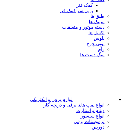
کمک فنر
توپی سر کمک فنر
طبق ها
سیبک ها
دسته موتور و متعلقات
اکسل ها
پلوس
توپی چرخ
رام
سگ دست ها
لوازم برقی و الکتریکی
انواع پمپ های برقی و دریچه گاز
دینام و استارت
انواع سنسور
ترموستات برقی
دوربین