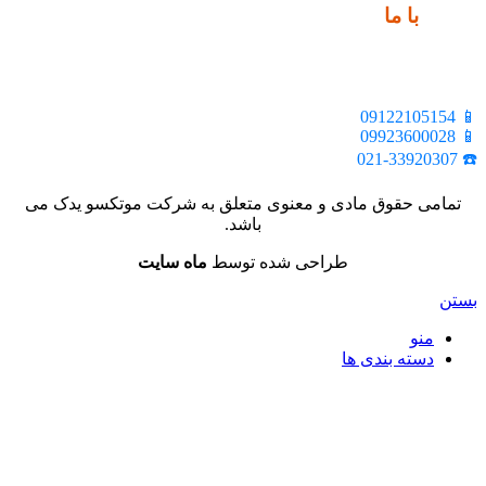
ارتباط
با ما
📍 تهران، خیابان ملت، بالاتر از اکباتان، بن بست هنر، ساختمان
بیستون، پلاک 2، واحد 10
📱 09122105154
📱 09923600028
☎️ 021-33920307
تمامی حقوق مادی و معنوی متعلق به شرکت موتکسو یدک می
باشد.
طراحی شده توسط
ماه سایت
بستن
منو
دسته بندی ها