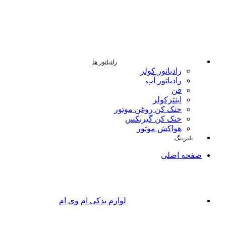
رادیاتور ها
رادیاتور کولر
رادیاتور آب
فن
اینترکولر
خنک کن روغن موتور
خنک کن گیربکس
هواکش موتور
بلبرینگ
صفحه اصلی
لوازم یدکی ام وی ام