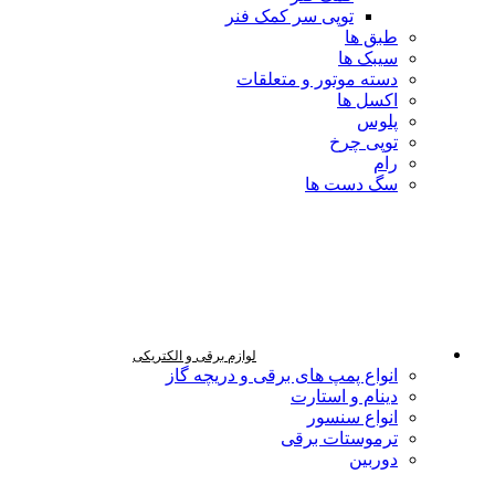
توپی سر کمک فنر
طبق ها
سیبک ها
دسته موتور و متعلقات
اکسل ها
پلوس
توپی چرخ
رام
سگ دست ها
لوازم برقی و الکتریکی
انواع پمپ های برقی و دریچه گاز
دینام و استارت
انواع سنسور
ترموستات برقی
دوربین