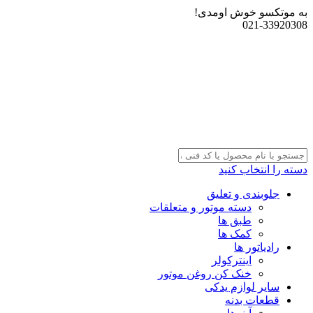
به موتکسو خوش اومدی!
021-33920308
دسته را انتخاب کنید
جلوبندی و تعلیق
دسته موتور و متعلقات
طبق ها
کمک ها
رادیاتور ها
اینترکولر
خنک کن روغن موتور
سایر لوازم یدکی
قطعات بدنه