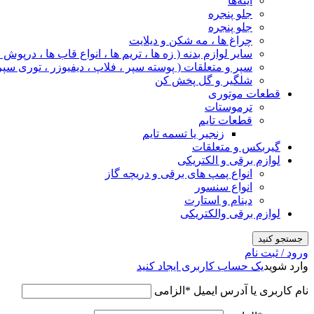
آینه‌ها
جلو پنجره
جلو پنجره
چراغ‌ ها ، مه‌ شکن و دیلایت
سایر لوازم بدنه ( زه ها ، تریم ها ، انواع قاب ها ، درپوش
سپر و متعلقات ( پوسته سپر ، فلاپ ، دیفیوزر ، توری سپر
شلگیر و گل‌ پخش‌ کن
قطعات موتوری
ترموستات
قطعات تایم
زنجیر یا تسمه تایم
گیربکس و متعلقات
لوازم برقی و الکتریکی
انواع پمپ های برقی و دریچه گاز
انواع سنسور
دینام و استارت
لوازم برقی والکتریکی
جستجو کنید
ورود / ثبت نام
وارد شوید
یک حساب کاربری ایجاد کنید
نام کاربری یا آدرس ایمیل
*
الزامی