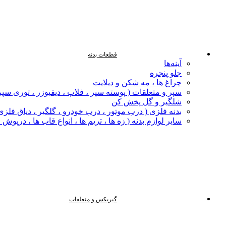
قطعات بدنه
آینه‌ها
جلو پنجره
چراغ‌ ها ، مه‌ شکن و دیلایت
سپر و متعلقات ( پوسته سپر ، فلاپ ، دیفیوزر ، توری سپر
شلگیر و گل‌ پخش‌ کن
بدنه فلزی ( درب موتور ، درب خودرو ، گلگیر ، دیاق فلزی ،
سایر لوازم بدنه ( زه ها ، تریم ها ، انواع قاب ها ، درپوش
گیربکس و متعلقات