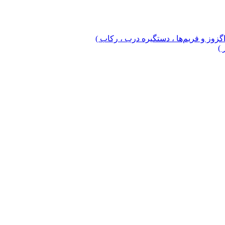
 اگزوز و فریم‌ها ، دستگیره درب ، رکاب )
 )