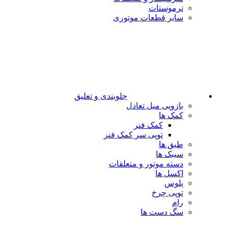
ترموستات
سایر قطعات موتوری
جلوبندی و تعلیق
بازویی میل تعادل
کمک ها
کمک فنر
توپی سر کمک فنر
طبق ها
سیبک ها
دسته موتور و متعلقات
اکسل ها
پلوس
توپی چرخ
رام
سگ دست ها