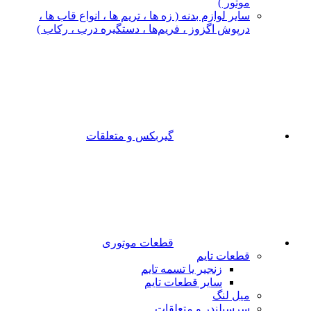
موتور )
سایر لوازم بدنه ( زه ها ، تریم ها ، انواع قاب ها ،
درپوش اگزوز ، فریم‌ها ، دستگیره درب ، رکاب )
گیربکس و متعلقات
قطعات موتوری
قطعات تایم
زنجیر یا تسمه تایم
سایر قطعات تایم
میل لنگ
سرسیلندر و متعلقات