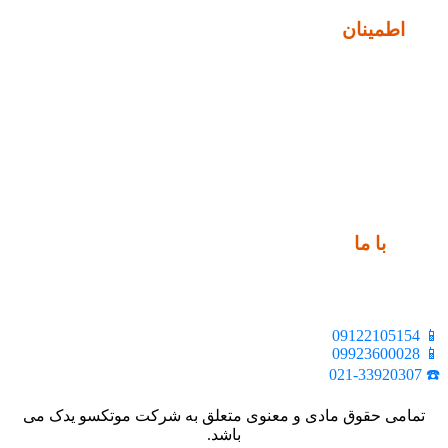
نماد
اطمینان
ارتباط
با ما
📍 تهران، خیابان ملت، بالاتر از اکباتان، بن بست هنر، ساختمان
بیستون، پلاک 2، واحد 10
📱 09122105154
📱 09923600028
☎️ 021-33920307
تمامی حقوق مادی و معنوی متعلق به شرکت موتکسو یدک می
باشد.