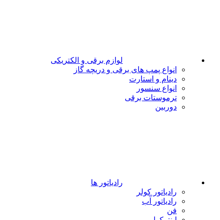
لوازم برقی و الکتریکی
انواع پمپ های برقی و دریچه گاز
دینام و استارت
انواع سنسور
ترموستات برقی
دوربین
رادیاتور ها
رادیاتور کولر
رادیاتور آب
فن
اینترکولر