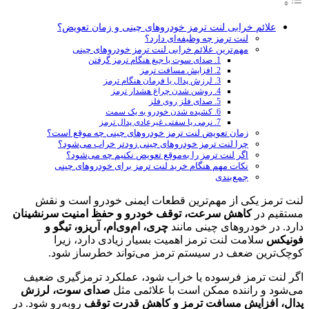
علائم خرابی لنت ترمز خودروهای چینی و زمان تعویض؟
لنت ترمز چه وظیفه‌ای دارد؟
مهم‌ترین علائم خرابی لنت ترمز خودروهای چینی
1. صدای سوت یا جیغ هنگام ترمز گرفتن
2. افزایش مسافت ترمز
3. لرزش پدال یا فرمان هنگام ترمز
4. روشن شدن چراغ هشدار ترمز
5. صدای فلز روی فلز
6. کشیده شدن خودرو به یک سمت
7. نرمی یا سفتی غیرعادی پدال ترمز
زمان تعویض لنت ترمز خودروهای چینی چه موقع است؟
چرا لنت ترمز خودروهای چینی زودتر خراب می‌شود؟
اگر لنت ترمز را به‌موقع تعویض نکنیم چه می‌شود؟
نکات مهم هنگام خرید لنت ترمز برای خودروهای چینی
جمع‌بندی
لنت ترمز یکی از مهم‌ترین قطعات ایمنی خودرو است و نقش
مستقیم در
کاهش سرعت، توقف خودرو و حفظ امنیت سرنشینان
دارد. در خودروهای چینی مانند
چری، ام‌وی‌ام، آریزو، تیگو و
فونیکس
سلامت لنت ترمز اهمیت بسیار زیادی دارد، زیرا
کوچک‌ترین ضعف در سیستم ترمز می‌تواند خطرساز شود.
اگر لنت ترمز فرسوده یا خراب شود، عملکرد ترمزگیری ضعیف
می‌شود و راننده ممکن است با علائمی مثل
صدای سوت، لرزش
پدال، افزایش مسافت ترمز و کاهش قدرت توقف
روبه‌رو شود. در