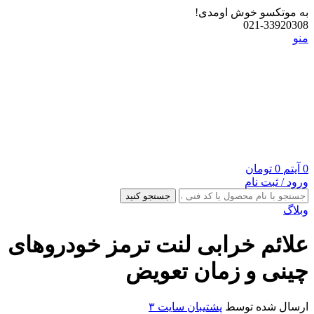
به موتکسو خوش اومدی!
021-33920308
منو
0
آیتم
0
تومان
ورود / ثبت نام
جستجو کنید
وبلاگ
علائم خرابی لنت ترمز خودروهای
چینی و زمان تعویض
ارسال شده توسط
پشتیبان سایت ۳