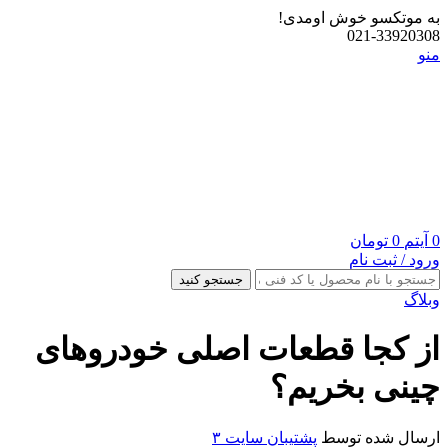
به موتکسو خوش اومدی!
021-33920308
منو
0
آیتم
0
تومان
ورود / ثبت نام
جستجو کنید
وبلاگ
از کجا قطعات اصلی خودروهای
چینی بخریم؟
ارسال شده توسط
پشتیبان سایت ۳