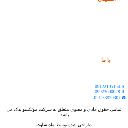
ارتباط
با ما
📍 تهران، خیابان ملت، بالاتر از اکباتان، بن بست هنر، ساختمان
بیستون، پلاک 2، واحد 10
📱 09122105154
📱 09923600028
☎️ 021-33920307
تمامی حقوق مادی و معنوی متعلق به شرکت موتکسو یدک می
باشد.
طراحی شده توسط
ماه سایت