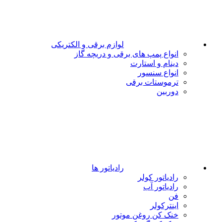
لوازم برقی و الکتریکی
انواع پمپ های برقی و دریچه گاز
دینام و استارت
انواع سنسور
ترموستات برقی
دوربین
رادیاتور ها
رادیاتور کولر
رادیاتور آب
فن
اینترکولر
خنک کن روغن موتور