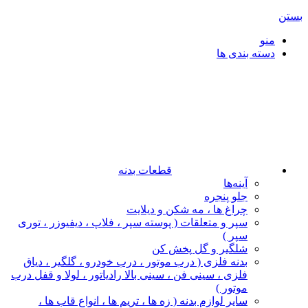
بستن
منو
دسته بندی ها
قطعات بدنه
آینه‌ها
جلو پنجره
چراغ‌ ها ، مه‌ شکن و دیلایت
سپر و متعلقات ( پوسته سپر ، فلاپ ، دیفیوزر ، توری
سپر )
شلگیر و گل‌ پخش‌ کن
بدنه فلزی ( درب موتور ، درب خودرو ، گلگیر ، دیاق
فلزی ، سینی فن ، سینی بالا رادیاتور ، لولا و قفل درب
موتور )
سایر لوازم بدنه ( زه ها ، تریم ها ، انواع قاب ها ،