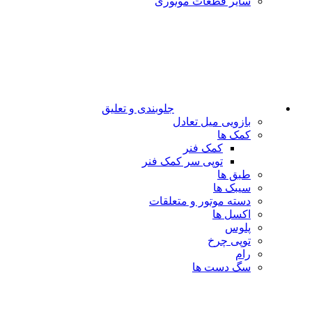
سایر قطعات موتوری
جلوبندی و تعلیق
بازویی میل تعادل
کمک ها
کمک فنر
توپی سر کمک فنر
طبق ها
سیبک ها
دسته موتور و متعلقات
اکسل ها
پلوس
توپی چرخ
رام
سگ دست ها