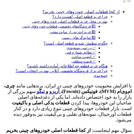
از کجا قطعات اصلی خودروهای چینی بخریم؟
چرا خرید قطعه اصلی اهمیت دارد؟
بهترین محل خرید قطعات اصلی خودروهای چینی
1️⃣ فروشگاه‌های تخصصی قطعات خودروهای چینی
2️⃣ خرید اینترنتی از سایت معتبر
3️⃣ نمایندگی‌های رسمی
چگونه مطمئن شویم قطعه اصلی است؟
✅ بررسی بسته‌بندی
✅ تطابق شماره فنی
✅ کیفیت ساخت
✅ قیمت منطقی
هنگام خرید قطعه چه اطلاعاتی آماده داشته باشیم؟
چرا خرید از فروشگاه تخصصی آنلاین بهترین انتخاب است؟
جمع‌بندی
با افزایش محبوبیت خودروهای چینی در ایران، برندهایی مانند
چری،
ام‌وی‌ام (MVM)، فونیکس (Fownix)،
آریزو
و
تیگو
سهم بزرگی از
بازار را به خود اختصاص داده‌اند. اما یکی از دغدغه‌های اصلی
صاحبان این خودروها، پیدا کردن
قطعات یدکی اصلی و باکیفیت
است. بازار قطعات خودروهای چینی تنوع زیادی دارد و در کنار
قطعات اورجینال، نمونه‌های تقلبی و بی‌کیفیت نیز به‌وفور دیده
می‌شود.
سؤال مهم اینجاست:
از کجا قطعات اصلی خودروهای چینی بخریم