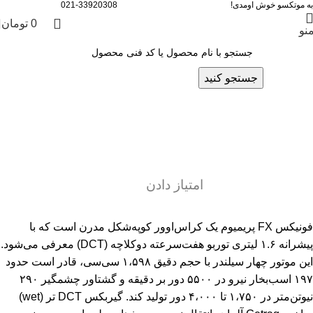
به موتکسو خوش اومدی!
021-33920308
0
تومان
نو
جستجو کنید
معرفی ماشین
فونیکس FX پریمیوم
مدیر سایت
روشن مرداد 27, 1404
0
امتیاز دادن
فونیکس FX پریمیوم یک کراس‌اوور کوپه‌‎شکل مدرن است که با
پیشرانه ۱.۶ لیتری توربو هفت‌سرعته دوکلاچه (DCT) معرفی می‌شود.
این موتور چهار سیلندر با حجم دقیق ۱،۵۹۸ سی‌سی، قادر است حدود
۱۹۷ اسب‌بخار نیرو در ۵۵۰۰ دور بر دقیقه و گشتاور چشمگیر ۲۹۰
نیوتن‌متر در ۱،۷۵۰ تا ۴،۰۰۰ دور تولید کند. گیربکس DCT تر (wet)