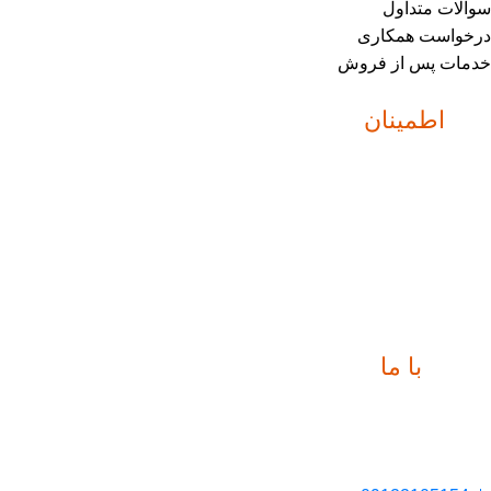
سوالات متداول
درخواست همکاری
خدمات پس از فروش
نماد
اطمینان
ارتباط
با ما
📍 تهران، خیابان ملت، بالاتر از اکباتان، بن بست هنر، ساختمان
بیستون، پلاک 2، واحد 10