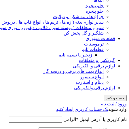
آینه‌ها
جلو پنجره
جلو پنجره
چراغ‌ ها ، مه‌ شکن و دیلایت
سایر لوازم بدنه ( زه ها ، تریم ها ، انواع قاب ها ، درپوش
سپر و متعلقات ( پوسته سپر ، فلاپ ، دیفیوزر ، توری سپر
شلگیر و گل‌ پخش‌ کن
قطعات موتوری
ترموستات
قطعات تایم
زنجیر یا تسمه تایم
گیربکس و متعلقات
لوازم برقی و الکتریکی
انواع پمپ های برقی و دریچه گاز
انواع سنسور
دینام و استارت
لوازم برقی والکتریکی
جستجو کنید
ورود / ثبت نام
وارد شوید
یک حساب کاربری ایجاد کنید
نام کاربری یا آدرس ایمیل
*
الزامی