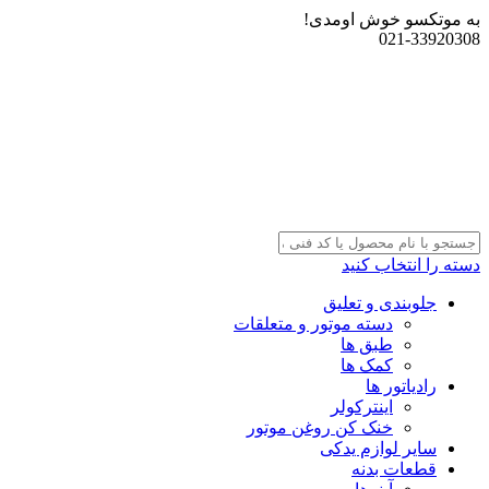
به موتکسو خوش اومدی!
021-33920308
دسته را انتخاب کنید
جلوبندی و تعلیق
دسته موتور و متعلقات
طبق ها
کمک ها
رادیاتور ها
اینترکولر
خنک کن روغن موتور
سایر لوازم یدکی
قطعات بدنه