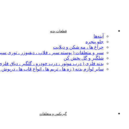
قطعات بدنه
آینه‌ها
جلو پنجره
چراغ‌ ها ، مه‌ شکن و دیلایت
سپر و متعلقات ( پوسته سپر ، فلاپ ، دیفیوزر ، توری سپر
شلگیر و گل‌ پخش‌ کن
بدنه فلزی ( درب موتور ، درب خودرو ، گلگیر ، دیاق فلزی ،
سایر لوازم بدنه ( زه ها ، تریم ها ، انواع قاب ها ، درپوش
گیربکس و متعلقات