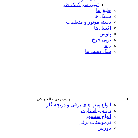
توپی سر کمک فنر
طبق ها
سیبک ها
دسته موتور و متعلقات
اکسل ها
پلوس
توپی چرخ
رام
سگ دست ها
لوازم برقی و الکتریکی
انواع پمپ های برقی و دریچه گاز
دینام و استارت
انواع سنسور
ترموستات برقی
دوربین