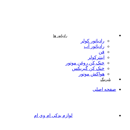
رادیاتور ها
رادیاتور کولر
رادیاتور آب
فن
اینترکولر
خنک کن روغن موتور
خنک کن گیربکس
هواکش موتور
بلبرینگ
صفحه اصلی
لوازم یدکی ام وی ام