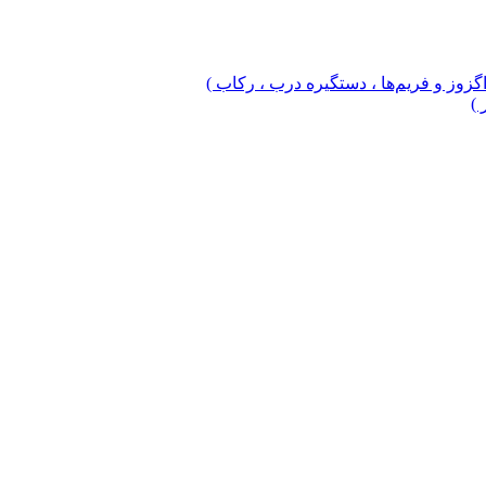
 اگزوز و فریم‌ها ، دستگیره درب ، رکاب )
 )