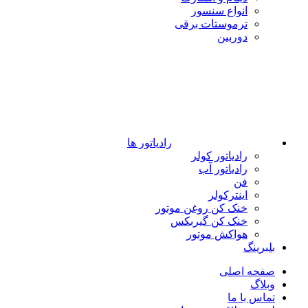
انواع سنسور
ترموستات برقی
دوربین
رادیاتور ها
رادیاتور کولر
رادیاتور آب
فن
اینترکولر
خنک کن روغن موتور
خنک کن گیربکس
هواکش موتور
بلبرینگ
صفحه اصلی
وبلاگ
تماس با ما