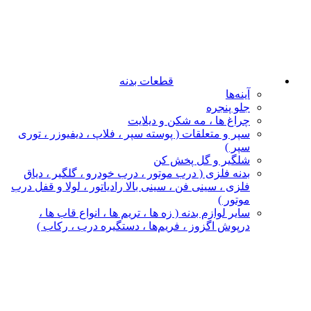
قطعات بدنه
آینه‌ها
جلو پنجره
چراغ‌ ها ، مه‌ شکن و دیلایت
سپر و متعلقات ( پوسته سپر ، فلاپ ، دیفیوزر ، توری
سپر )
شلگیر و گل‌ پخش‌ کن
بدنه فلزی ( درب موتور ، درب خودرو ، گلگیر ، دیاق
فلزی ، سینی فن ، سینی بالا رادیاتور ، لولا و قفل درب
موتور )
سایر لوازم بدنه ( زه ها ، تریم ها ، انواع قاب ها ،
درپوش اگزوز ، فریم‌ها ، دستگیره درب ، رکاب )