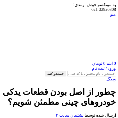
به موتکسو خوش اومدی!
021-33920308
منو
0
آیتم
0
تومان
ورود / ثبت نام
جستجو کنید
وبلاگ
چطور از اصل بودن قطعات یدکی
خودروهای چینی مطمئن شویم؟
ارسال شده توسط
پشتیبان سایت ۳