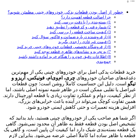
چطور از اصل بودن قطعات یدکی خودروهای چینی مطمئن شویم؟
چرا اصالت قطعه اهمیت دارد؟
1) بسته‌بندی را با دقت بررسی کنید
2) شماره فنی و کد قطعه را تطبیق دهید
3) کیفیت ساخت قطعه را بررسی کنید
4) از فروشنده درباره ضمانت و فاکتور سؤال کنید
5) قیمت غیرعادی را جدی بگیرید
6) از فروشگاه تخصصی قطعات خودروهای چینی خرید کنید
7) به تجربه و نشانه‌های ظاهری قطعه توجه کنید
8) اطلاعات دقیق خودرو را هنگام خرید آماده داشته باشید
جمع‌بندی
خرید قطعات یدکی اصل برای خودروهای چینی یکی از مهم‌ترین
دغدغه‌های صاحبان خودروهای
چری، ام‌وی‌ام، فونیکس، آریزو و
تیگو
است. دلیل این حساسیت کاملاً روشن است؛ چون قطعات
غیراصل یا تقلبی ممکن است در ظاهر شبیه نمونه اصلی باشند، اما
از نظر کیفیت، دوام و عملکرد تفاوت زیادی با قطعه اورجینال دارند.
همین تفاوت کوچک می‌تواند در آینده باعث خرابی‌های بزرگ،
افزایش هزینه تعمیرات و حتی کاهش ایمنی خودرو شود.
اگر شما هم صاحب یکی از خودروهای چینی هستید، باید بدانید که
تشخیص اصل بودن قطعه فقط به ظاهر آن محدود نمی‌شود. گاهی
یک قطعه بسته‌بندی شیک دارد اما کیفیت آن پایین است، و گاهی یک
قطعه با ظاهر ساده اما کاملاً اصلی عرضه می‌شود. بنابراین لازم