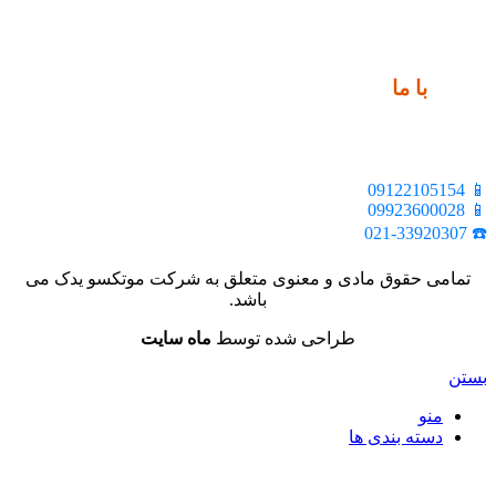
ارتباط
با ما
📍 تهران، خیابان ملت، بالاتر از اکباتان، بن بست هنر، ساختمان
بیستون، پلاک 2، واحد 10
📱 09122105154
📱 09923600028
☎️ 021-33920307
تمامی حقوق مادی و معنوی متعلق به شرکت موتکسو یدک می
باشد.
طراحی شده توسط
ماه سایت
بستن
منو
دسته بندی ها