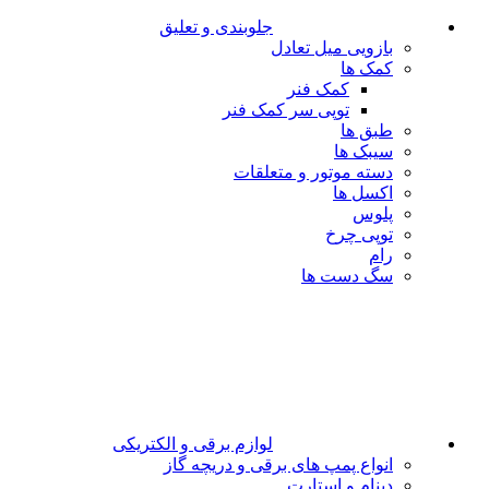
جلوبندی و تعلیق
بازویی میل تعادل
کمک ها
کمک فنر
توپی سر کمک فنر
طبق ها
سیبک ها
دسته موتور و متعلقات
اکسل ها
پلوس
توپی چرخ
رام
سگ دست ها
لوازم برقی و الکتریکی
انواع پمپ های برقی و دریچه گاز
دینام و استارت