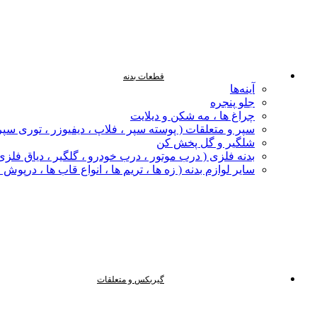
قطعات بدنه
آینه‌ها
جلو پنجره
چراغ‌ ها ، مه‌ شکن و دیلایت
سپر و متعلقات ( پوسته سپر ، فلاپ ، دیفیوزر ، توری سپر
شلگیر و گل‌ پخش‌ کن
بدنه فلزی ( درب موتور ، درب خودرو ، گلگیر ، دیاق فلزی ،
سایر لوازم بدنه ( زه ها ، تریم ها ، انواع قاب ها ، درپوش
گیربکس و متعلقات