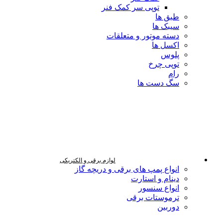
توپی سر کمک فنر
طبق ها
سیبک ها
دسته موتور و متعلقات
اکسل ها
پلوس
توپی چرخ
رام
سگ دست ها
لوازم برقی و الکتریکی
انواع پمپ های برقی و دریچه گاز
دینام و استارت
انواع سنسور
ترموستات برقی
دوربین