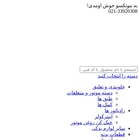
به موتکسو خوش اومدی!
021-33920308
دسته را انتخاب کنید
جلوبندی و تعلیق
دسته موتور و متعلقات
طبق ها
کمک ها
رادیاتور ها
اینترکولر
خنک کن روغن موتور
سایر لوازم یدکی
قطعات بدنه