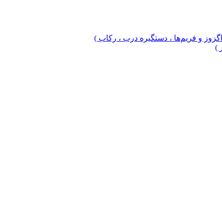
 اگزوز و فریم‌ها ، دستگیره درب ، رکاب )
 )