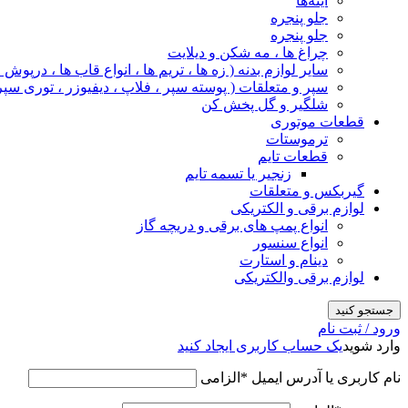
آینه‌ها
جلو پنجره
جلو پنجره
چراغ‌ ها ، مه‌ شکن و دیلایت
سایر لوازم بدنه ( زه ها ، تریم ها ، انواع قاب ها ، درپوش
سپر و متعلقات ( پوسته سپر ، فلاپ ، دیفیوزر ، توری سپر
شلگیر و گل‌ پخش‌ کن
قطعات موتوری
ترموستات
قطعات تایم
زنجیر یا تسمه تایم
گیربکس و متعلقات
لوازم برقی و الکتریکی
انواع پمپ های برقی و دریچه گاز
انواع سنسور
دینام و استارت
لوازم برقی والکتریکی
جستجو کنید
ورود / ثبت نام
وارد شوید
یک حساب کاربری ایجاد کنید
نام کاربری یا آدرس ایمیل
*
الزامی