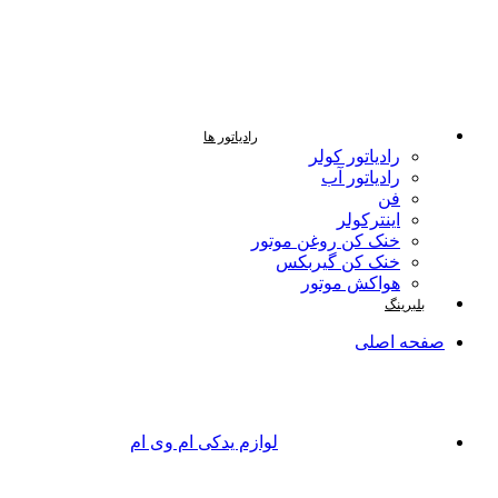
رادیاتور ها
رادیاتور کولر
رادیاتور آب
فن
اینترکولر
خنک کن روغن موتور
خنک کن گیربکس
هواکش موتور
بلبرینگ
صفحه اصلی
لوازم یدکی ام وی ام