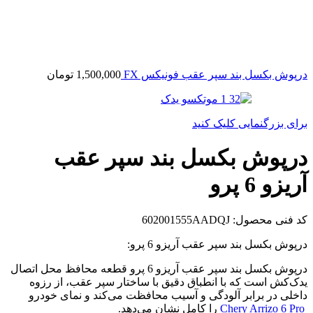
درپوش بکسل بند سپر عقب فونیکس FX
1,500,000
تومان
برای بزرگنمایی کلیک کنید
درپوش بکسل بند سپر عقب
آریزو 6 پرو
کد فنی محصول:
602001555AADQJ
درپوش بکسل بند سپر عقب آریزو 6 پرو:
درپوش بکسل بند سپر عقب آریزو 6 پرو قطعه محافظ محل اتصال
یدک‌کش است که با انطباق دقیق با ساختار سپر عقب، از رزوه
داخلی در برابر آلودگی و آسیب محافظت می‌کند و نمای خودرو
Chery Arrizo 6 Pro
را کامل نشان می‌دهد.