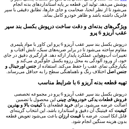
پوشش می‌دهد. تولید این قطعه بر پایه استانداردهای بدنه انجام
می‌شود تا از نظر انحنا، ضخامت و جای خارها، تطابق دقیقی با سپر
فابریک داشته باشد و ظاهر خودرو کامل بماند.
ویژگی‌های بدنه‌ای و دقت ساخت درپوش بکسل بند سپر
عقب آریزو 6 پرو
درپوش بکسل بند سپر عقب آریزو 6 پرو این کاور با مواد پلیمری
مقاوم ساخته می‌شود تا در برابر ضربه‌های سبک، تابش آفتاب و
تغییرات آب‌وهوایی عملکرد پایدار ارائه دهد. قرارگیری دقیق در جای
خود، از ورود آلودگی به محل رزوه بکسل جلوگیری می‌کند و
یکپارچگی نمای عقب را حفظ می‌کند. استفاده از
جنس اورجینال و
جنس اصل
اختلاف رنگ و ناهماهنگی سطح را به حداقل می‌رساند.
تهیه قطعه بدنه آریزو 6 با شرایط مناسب
درپوش بکسل بند سپر عقب آریزو 6 پرو در مجموعه تخصصی
فروش قطعات یدکی خودروهای چینی
این محصول با تضمین
اصالت عرضه می‌شود. برای
خرید
قطعه‌ای با
کیفیت بالا و بهترین
کیفیت
که فیتینگ آن دقیق و استاندارد باشد، این انتخاب گزینه‌ای
قابل اتکا است. عرضه با
قیمت ارزان
باعث می‌شود تعویض قطعه
بدون هزینه سنگین انجام شود.