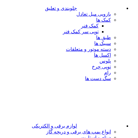
جلوبندی و تعلیق
بازویی میل تعادل
کمک ها
کمک فنر
توپی سر کمک فنر
طبق ها
سیبک ها
دسته موتور و متعلقات
اکسل ها
پلوس
توپی چرخ
رام
سگ دست ها
لوازم برقی و الکتریکی
انواع پمپ های برقی و دریچه گاز
دینام و استارت