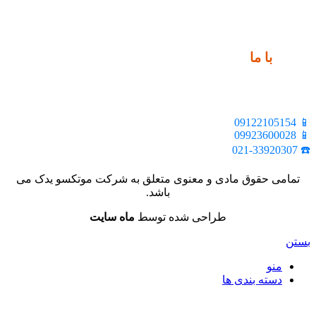
ارتباط
با ما
📍 تهران، خیابان ملت، بالاتر از اکباتان، بن بست هنر، ساختمان
بیستون، پلاک 2، واحد 10
📱 09122105154
📱 09923600028
☎️ 021-33920307
تمامی حقوق مادی و معنوی متعلق به شرکت موتکسو یدک می
باشد.
طراحی شده توسط
ماه سایت
بستن
منو
دسته بندی ها