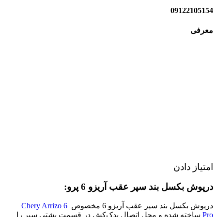
09122105154
معرفی
امتیاز دادن
درپوش بکسل بند سپر عقب آریزو 6 پرو:
درپوش بکسل بند سپر عقب آریزو 6 مخصوص
Chery Arrizo 6
Pro
ساخته شده و محل اتصال یدک‌کش در قسمت پشتی سپر را