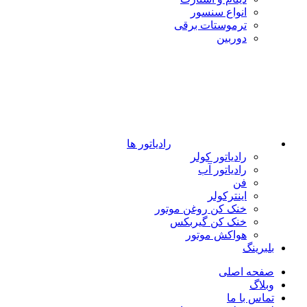
انواع سنسور
ترموستات برقی
دوربین
رادیاتور ها
رادیاتور کولر
رادیاتور آب
فن
اینترکولر
خنک کن روغن موتور
خنک کن گیربکس
هواکش موتور
بلبرینگ
صفحه اصلی
وبلاگ
تماس با ما