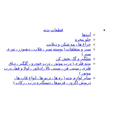
قطعات بدنه
آینه‌ها
جلو پنجره
چراغ‌ ها ، مه‌ شکن و دیلایت
سپر و متعلقات ( پوسته سپر ، فلاپ ، دیفیوزر ، توری
سپر )
شلگیر و گل‌ پخش‌ کن
بدنه فلزی ( درب موتور ، درب خودرو ، گلگیر ، دیاق
فلزی ، سینی فن ، سینی بالا رادیاتور ، لولا و قفل درب
موتور )
سایر لوازم بدنه ( زه ها ، تریم ها ، انواع قاب ها ،
درپوش اگزوز ، فریم‌ها ، دستگیره درب ، رکاب )