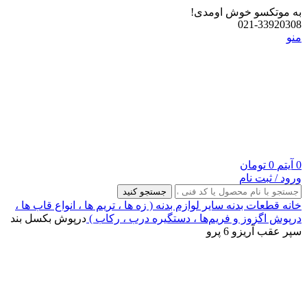
به موتکسو خوش اومدی!
021-33920308
منو
0
آیتم
0
تومان
ورود / ثبت نام
جستجو کنید
خانه
قطعات بدنه
سایر لوازم بدنه ( زه ها ، تریم ها ، انواع قاب ها ،
درپوش اگزوز و فریم‌ها ، دستگیره درب ، رکاب )
درپوش بکسل بند
سپر عقب آریزو 6 پرو