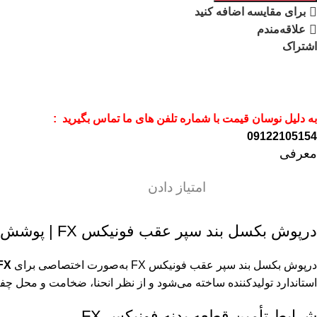
برای مقایسه اضافه کنید
علاقه‌مندم
اشتراک
به دلیل نوسان قیمت با شماره تلفن های ما تماس بگیرید :
09122105154
معرفی
امتیاز دادن
درپوش بکسل بند سپر عقب فونیکس FX | پوشش دقیق محل یدک‌کش
درپوش بکسل بند سپر عقب فونیکس FX به‌صورت اختصاصی برای
FX
استاندارد تولیدکننده ساخته می‌شود و از نظر انحنا، ضخامت و محل چف
شرایط تأمین قطعه بدنه فونیکس FX