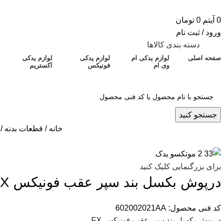
0
آیتم
0
تومان
ورود / ثبت نام
دسته بندی کالاها
صفحه اصلی
لوازم یدکی ام
لوازم یدکی
لوازم یدکی
وی ام
فونیکس
اکستریم
جستجو کنید
خانه
قطعات بدنه
برای بزرگنمایی کلیک کنید
درپوش بکسل بند سپر عقب فونیکس FX
کد فنی محصول:
602002021AA
درپوش بکسل بند سپر عقب فونیکس FX