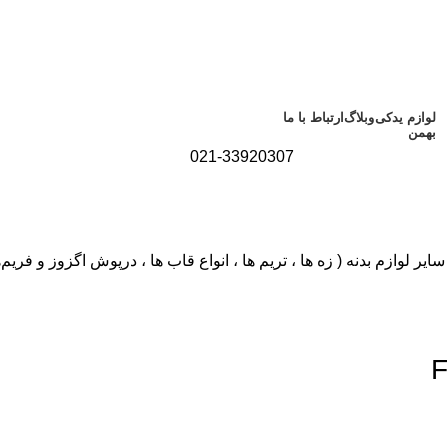
لوازم یدکی
وبلاگ
ارتباط با ما
بهمن
021-33920307
سایر لوازم بدنه ( زه ها ، تریم ها ، انواع قاب ها ، درپوش اگزوز و فری